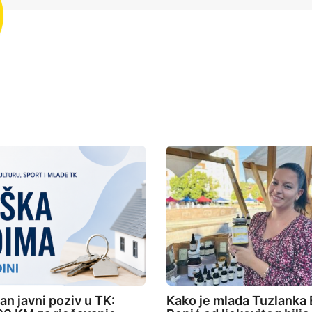
an javni poziv u TK:
Kako je mlada Tuzlanka 