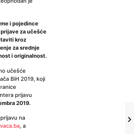
, neophodan je
irme i pojedince
 prijave za učešće
taviti kroz
čenje za srednje
ost i originalnost.
čno učešće
vača BiH 2019, koji
ranice
ntera prijavu
tembra 2019.
 prijavu na
vaca.ba
, a