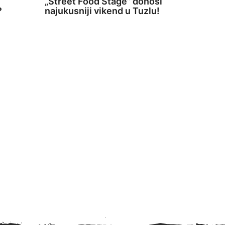
„Street Food Stage” donosi
?
najukusniji vikend u Tuzlu!