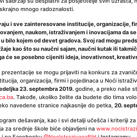
svi sadržaji su besplatni za posjetitelje svih uzrasta
skrajno mnogo radoznalosti.
aju i sve zainteresovane institucije, organizacije, f
zovanjem, naukom, istraživanjem i inovacijama da se
 u bilo kojem od devet gradova. Svoj rad mogu preds
žaje kao što su naučni sajam, naučni kutak ili takmi
ga će se posebno cijeniti ideja, inovativnost, kreativn
i prezentacije se mogu prijaviti na konkurs za zvani
titucija, organizacija, firmi i pojedinaca u Noći istraži
edeljka 23. septembra 2019.
godine, a preko naše st
ca.ba
. Takođe, ukoliko želite da budete dio tima volo
eko navedene stranice najkasnije do petka,
20. sep
ogram dešavanja, kao i svi detalji učešća i kriteriji za
a za srednje škole biće objavljeni na
www.nocistrazi
i i na Facebooku
@NocIstrazivacaBiH
i Instagramu