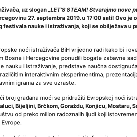
aživača, uz slogan
„LET’S STEAM! Stvarajmo nove pri
ercegovinu 27. septembra 2019. u 17:00 sati! Ovo je 
 festivala nauke i istraživanja, koji se obilježava u
ropske noći istraživača BiH vrijedno radi kako bi i ov
om Bosne i Hercegovine ponudili bogate zabavne sadrž
iže nauku i istraživanje, predstave naučna dostignuća 
azličitim interaktivnim eksperimentima, prezentacij
bavnim igrama za sve uzraste.
i broj građana moći se pridružiti Evropskoj noći ist
aluci, Bijeljini, Brčkom, Goraždu, Konjicu, Mostaru, Sa
ruštvu od preko milion radoznalih ljudi koji istovreme
 Evrope.