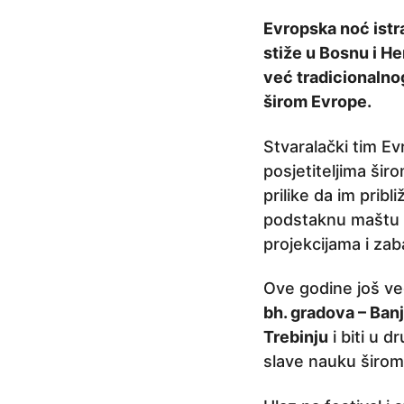
a
Evropska noć istr
p
stiže u Bosnu i H
r
već tradicionalnog
i
širom Evrope.
j
e
Stvaralački tim Ev
7
posjetiteljima šir
g
prilike da im pribl
o
podstaknu maštu r
d
projekcijama i za
i
n
Ove godine još već
a
bh. gradova – Banj
p
Trebinju
i biti u d
r
slave nauku širom
i