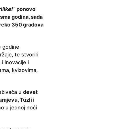
like!“
ponovo
osma godina, sada
 preko 350 gradova
e godine
aje, te stvorili
i inovacije i
ama, kvizovima,
raživača u
devet
rajevu, Tuzli i
no u jednoj noći