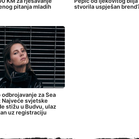
0 KM za rješavanje
Pepić od ljekovitog bilja
nog pitanja mladih
stvorila uspješan brend
 odbrojavanje za Sea
 Najveće svjetske
de stižu u Budvu, ulaz
an uz registraciju