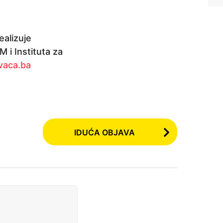
ealizuje
 i Instituta za
vaca.ba
IDUĆA OBJAVA