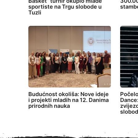
Basket” turnir okupio mlade
300.00
sportiste na Trgu slobode u
stambe
Tuzli
Budućnost okoliša: Nove ideje
Počelo
i projekti mladih na 12. Danima
Dance:
prirodnih nauka
zvijez
slobod