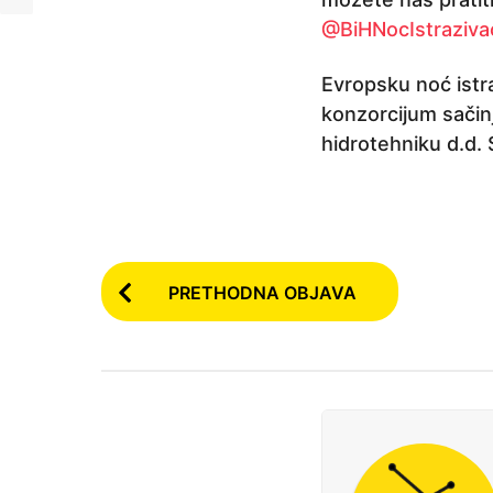
@BiHNocIstraziva
Evropsku noć istr
konzorcijum sačin
hidrotehniku d.d. 
P
PRETHODNA OBJAVA
o
s
t
P
a