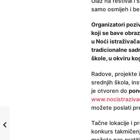
j
Ulaz na festival i 
e
samo osmijeh i be
Organizatori poziv
koji se bave obra
u Noći istraživača
tradicionalne sadr
škole, u okviru ko
Radove, projekte 
srednjih škola, ins
je otvoren do
pon
www.nocistraziva
možete poslati pr
Tačne lokacije i pr
konkurs takmičenj
možete nas pratit