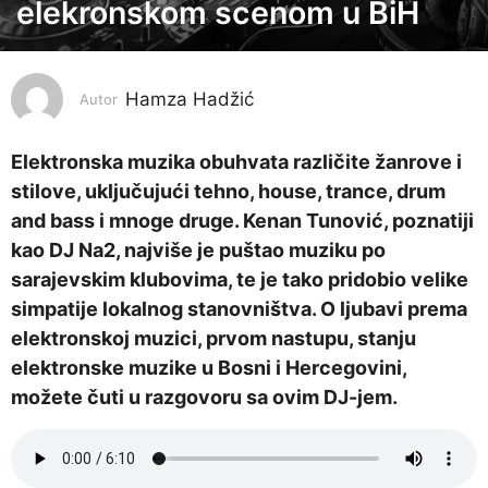
o
elekronskom scenom u BiH
d
i
n
Hamza Hadžić
Autor
e
p
Elektronska muzika obuhvata različite žanrove i
r
stilove, uključujući tehno, house, trance, drum
i
and bass i mnoge druge. Kenan Tunović, poznatiji
j
kao DJ Na2, najviše je puštao muziku po
e
sarajevskim klubovima, te je tako pridobio velike
3
simpatije lokalnog stanovništva. O ljubavi prema
g
elektronskoj muzici, prvom nastupu, stanju
o
elektronske muzike u Bosni i Hercegovini,
d
možete čuti u razgovoru sa ovim DJ-jem.
i
n
e