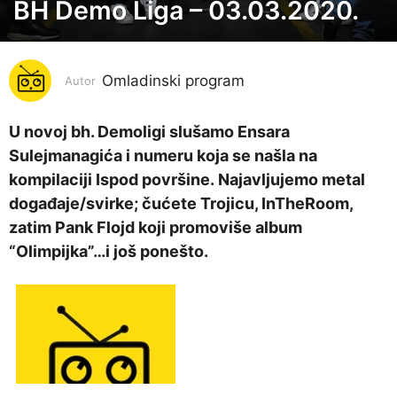
BH Demo Liga – 03.03.2020.
6
g
o
Omladinski program
d
Autor
i
n
U novoj bh. Demoligi slušamo Ensara
a
Sulejmanagića i numeru koja se našla na
p
kompilaciji Ispod površine. Najavljujemo metal
r
događaje/svirke; čućete Trojicu, InTheRoom,
i
zatim Pank Flojd koji promoviše album
j
“Olimpijka”…i još ponešto.
e
6
g
o
d
i