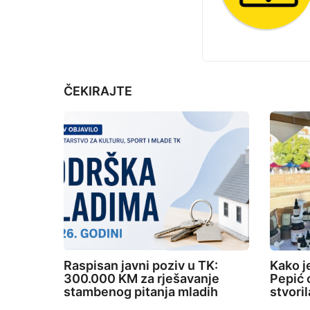
i
j
e
n
a
t
ČEKIRAJTE
i
o
n
Raspisan javni poziv u TK:
Kako j
300.000 KM za rješavanje
Pepić o
stambenog pitanja mladih
stvori