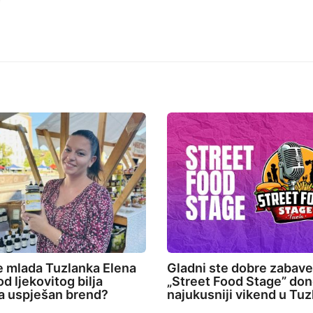
e mlada Tuzlanka Elena
Gladni ste dobre zabav
d ljekovitog bilja
„Street Food Stage” don
la uspješan brend?
najukusniji vikend u Tuz