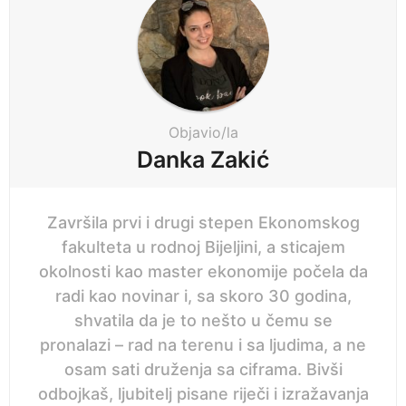
g
n
i
e
n
p
a
r
t
i
i
Objavio/la
j
o
Danka Zakić
e
n
Završila prvi i drugi stepen Ekonomskog
fakulteta u rodnoj Bijeljini, a sticajem
okolnosti kao master ekonomije počela da
radi kao novinar i, sa skoro 30 godina,
shvatila da je to nešto u čemu se
pronalazi – rad na terenu i sa ljudima, a ne
osam sati druženja sa ciframa. Bivši
odbojkaš, ljubitelj pisane riječi i izražavanja