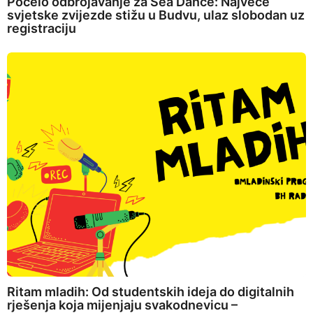
Počelo odbrojavanje za Sea Dance: Najveće
svjetske zvijezde stižu u Budvu, ulaz slobodan uz
registraciju
Ritam mladih: Od studentskih ideja do digitalnih
rješenja koja mijenjaju svakodnevicu –