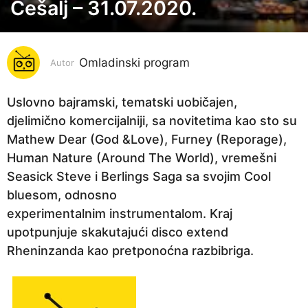
Češalj – 31.07.2020.
6
g
o
Omladinski program
d
Autor
i
n
Uslovno bajramski, tematski uobičajen,
a
djelimično komercijalniji, sa novitetima kao sto su
p
Mathew Dear (God &Love), Furney (Reporage),
r
Human Nature (Around The World), vremešni
i
Seasick Steve i Berlings Saga sa svojim Cool
j
bluesom, odnosno
e
experimentalnim instrumentalom. Kraj
6
upotpunjuje skakutajući disco extend
g
Rheninzanda kao pretponoćna razbibriga.
o
d
i