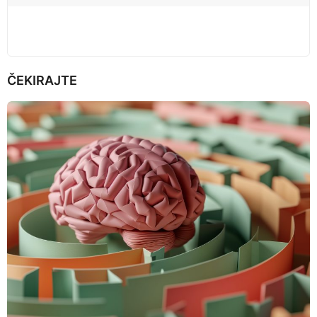
n
ČEKIRAJTE