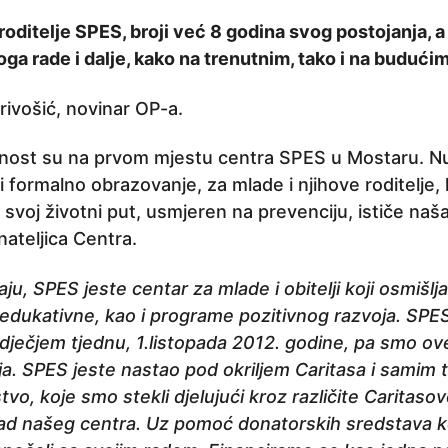
roditelje SPES, broji već 8 godina svog postojanja, 
ga rade i dalje, kako na trenutnim, tako i na budući
rivošić, novinar OP-a.
ivnost su na prvom mjestu centra SPES u Mostaru. N
i formalno obrazovanje, za mlade i njihove roditelje, 
ati svoj životni put, usmjeren na prevenciju, ističe na
ateljica Centra.
ju, SPES jeste centar za mlade i obitelji koji osmišlja
o-edukativne, kao i programe pozitivnog razvoja. SPES
ječjem tjednu, 1.listopada 2012. godine, pa smo ove
a. SPES jeste nastao pod okriljem Caritasa i samim t
tvo, koje smo stekli djelujući kroz različite Caritaso
d našeg centra. Uz pomoć donatorskih sredstava ko