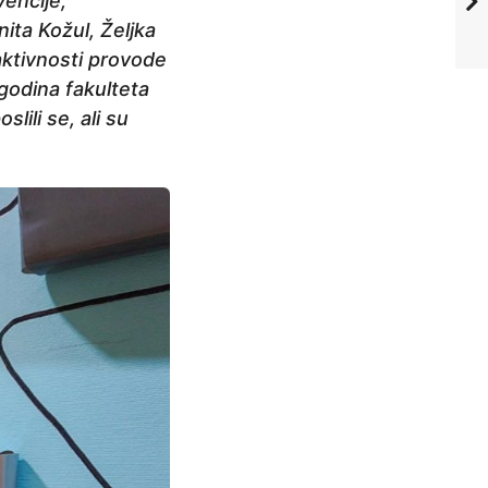
vencije,
ita Kožul, Željka
 aktivnosti provode
godina fakulteta
slili se, ali su