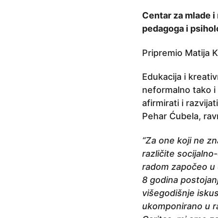
r
Centar za mlade i 
i
pedagoga i psiholo
j
e
Pripremio Matija K
6
Edukacija i kreat
g
neformalno tako i 
o
afirmirati i razvij
d
Pehar Ćubela, ravn
i
n
“Za one koji ne zna
a
različite socijaln
p
radom započeo u d
r
8 godina postojanj
i
višegodišnje iskus
j
ukomponirano u ra
e