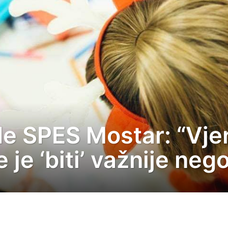
de SPES Mostar: “Vje
je ‘biti’ važnije nego