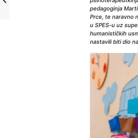
psihoterapeutkinja
pedagoginja Martin
Prce, te naravno n
u SPES-u uz super
humanističkih usmjer
nastavili biti dio 