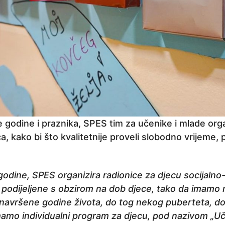
 godine i praznika, SPES tim za učenike i mlade organ
ca, kako bi što kvalitetnije proveli slobodno vrijeme,
godine, SPES organizira radionice za djecu socijaln
u podijeljene s obzirom na dob djece, tako da imamo 
5. navršene godine života, do tog nekog puberteta, d
imamo individualni program za djecu, pod nazivom „U