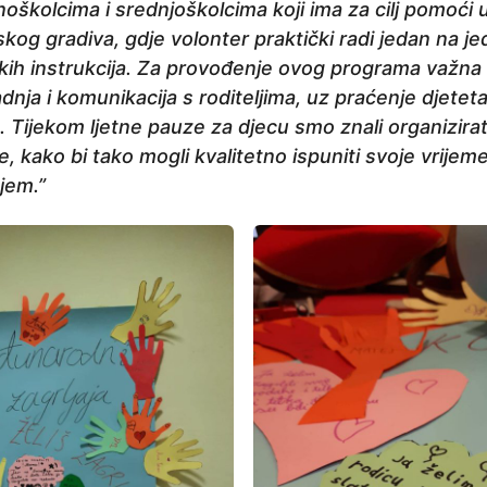
oškolcima i srednjoškolcima koji ima za cilj pomoći
kog gradiva, gdje volonter praktički radi jedan na j
skih instrukcija. Za provođenje ovog programa važna
ja i komunikacija s roditeljima, uz praćenje djeteta,
. Tijekom ljetne pauze za djecu smo znali organizirati 
e, kako bi tako mogli kvalitetno ispuniti svoje vrije
jem.”