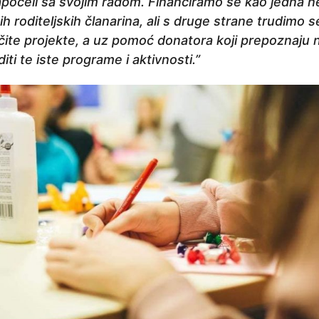
apočeli sa svojim radom. Financiramo se kao jedna n
 roditeljskih članarina, ali s druge strane trudimo 
ičite projekte, a uz pomoć donatora koji prepoznaju
i te iste programe i aktivnosti.”