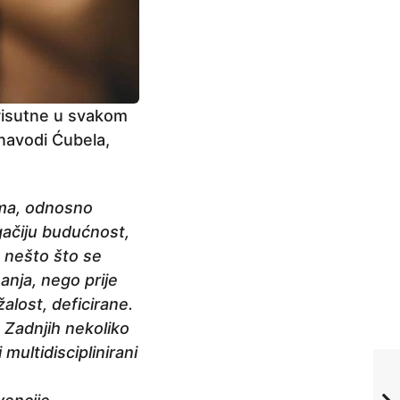
 prisutne u svakom
 navodi Ćubela,
ima, odnosno
gačiju budućnost,
e nešto što se
anja, nego prije
alost, deficirane.
 Zadnjih nekoliko
multidisciplinirani