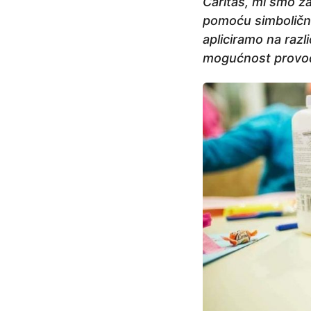
Caritas, mi smo z
pomoću simboličnih
apliciramo na razl
mogućnost provodit