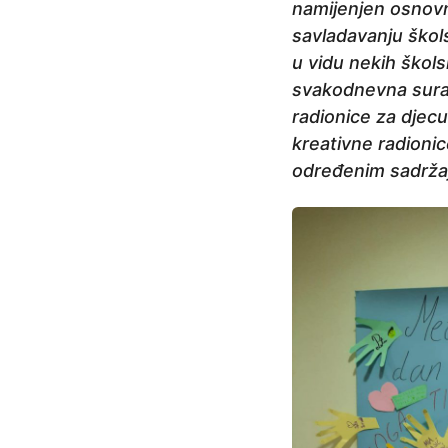
namijenjen osnovn
savladavanju škols
u vidu nekih škol
svakodnevna suradn
radionice za djecu
kreativne radionic
određenim sadrža