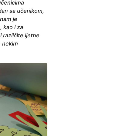
 učenicima
edan sa učenikom,
 nam je
 kao i za
različite ljetne
me nekim