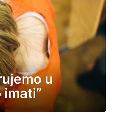
rujemo u
 imati”