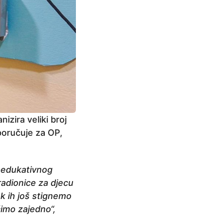
izira veliki broj
 poručuje za OP,
o-edukativnog
radionice za djecu
ok ih još stignemo
čimo zajedno“,