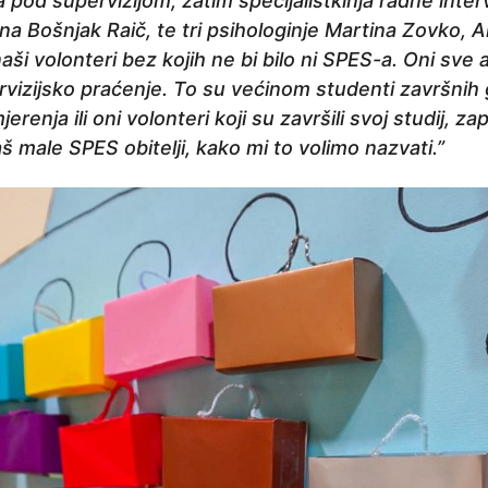
 pod supervizijom, zatim specijalistkinja radne inter
a Bošnjak Raič, te tri psihologinje Martina Zovko, An
aši volonteri bez kojih ne bi bilo ni SPES-a. Oni sve
vizijsko praćenje. To su većinom studenti završnih 
enja ili oni volonteri koji su završili svoj studij, zapo
naš male SPES obitelji, kako mi to volimo nazvati.”