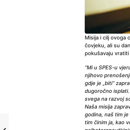
Misija i cilj ovog
čovjeku, ali su da
pokušavaju vratit
“Mi u SPES-u vjer
njihovo prenošenj
gdje je „biti“ zap
dugoročno isplati.
svega na razvoj so
Naša misija zaprav
godina, naš tim je
tim činim ja, kao v