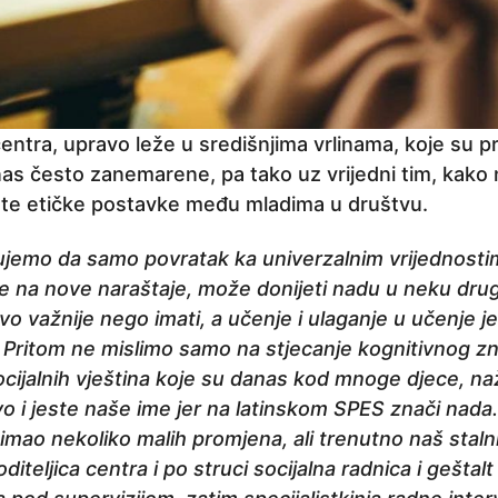
a centra, upravo leže u središnjima vrlinama, koje su
nas često zanemarene, pa tako uz vrijedni tim, kako
i te etičke postavke među mladima u društvu.
ujemo da samo povratak ka univerzalnim vrijednost
e na nove naraštaje, može donijeti nadu u neku dru
ravo važnije nego imati, a učenje i ulaganje u učenje j
 Pritom ne mislimo samo na stjecanje kognitivnog zn
cijalnih vještina koje su danas kod mnoge djece, naž
o i jeste naše ime jer na latinskom SPES znači nada.
 imao nekoliko malih promjena, ali trenutno naš stalni 
oditeljica centra i po struci socijalna radnica i geštalt