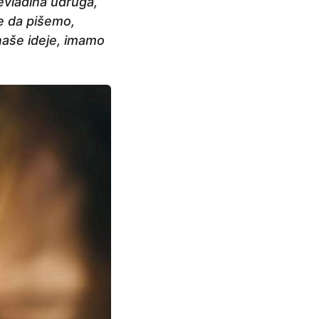
evladina udruga,
se da pišemo,
 naše ideje, imamo