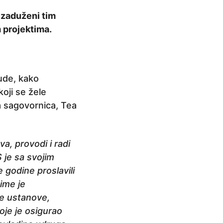
a zaduženi tim
m projektima.
ude, kako
koji se žele
ša sagovornica, Tea
va, provodi i radi
 je sa svojim
 godine proslavili
ime je
ve ustanove,
je je osigurao