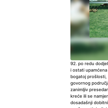
j
e
92. po redu dodje
i ostati upamćena
bogatoj prošlosti,
govornog područja 
zanimljiv presedan
kreće ili se namje
dosadašnji dobitnic