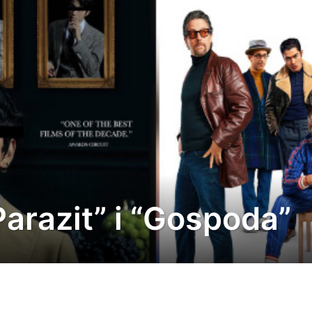
Parazit” i “Gospoda”