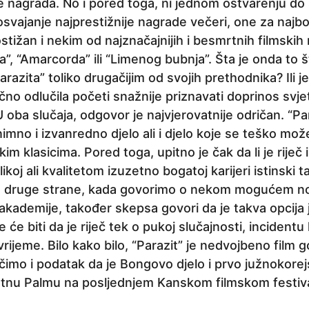
e nagrada. No i pored toga, ni jednom ostvarenju do 
osvajanje najprestižnije nagrade večeri, one za najbol
stižan i nekim od najznačajnijih i besmrtnih filmskih
 “Amarcorda” ili “Limenog bubnja”. Šta je onda to št
razita” toliko drugačijim od svojih prethodnika? Ili 
no odlučila početi snažnije priznavati doprinos svje
 oba slučaja, odgovor je najvjerovatnije odričan. “P
imno i izvanredno djelo ali i djelo koje se teško mož
m klasicima. Pored toga, upitno je čak da li je riječ 
koj ali kvalitetom izuzetno bogatoj karijeri istinski t
 S druge strane, kada govorimo o nekom mogućem 
akademije, također skepsa govori da je takva opcija
e će biti da je riječ tek o pukoj slučajnosti, incidentu
 vrijeme. Bilo kako bilo, “Parazit” je nedvojbeno film
učimo i podatak da je Bongovo djelo i prvo južnokore
Zlatnu Palmu na posljednjem Kanskom filmskom festiv