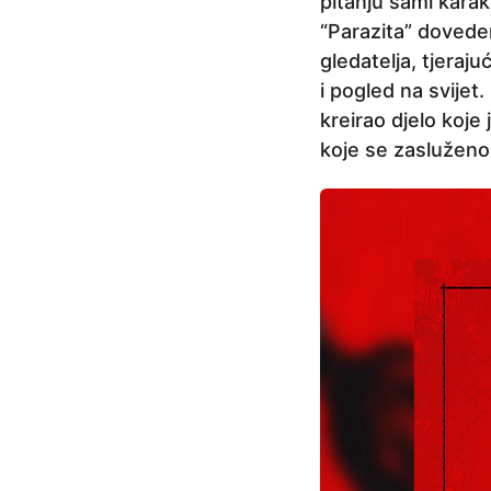
pitanju sami kara
“Parazita” doveden
gledatelja, tjeraj
i pogled na svijet.
kreirao djelo koje
koje se zasluženo