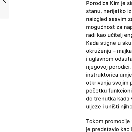
Porodica Kim je s
stanu, nerijetko 
naizgled sasvim z
mogućnost za napr
radi kao učitelj e
Kada stigne u sku
okruženju – majka 
i uglavnom odsutan
njegovoj porodici
instruktorica umje
otkrivanja svojim
početku funkcionir
do trenutka kada v
uljeze i uništi nji
Tokom promocije “P
je predstavio kao