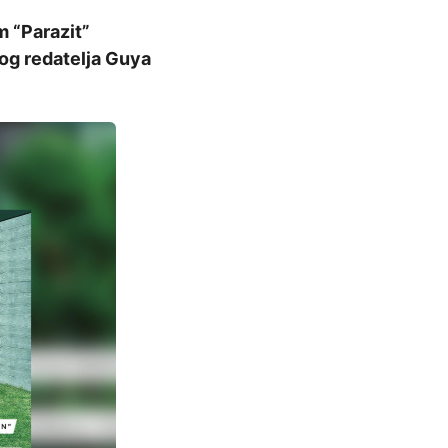
m “Parazit”
og redatelja Guya