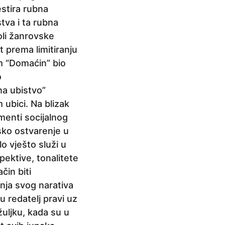
estira rubna
tva i ta rubna
oli žanrovske
t prema limitiranju
lm “Domaćin” bio
o
na ubistvo”
ubici. Na blizak
ementi socijalnog
vsko ostvarenje u
o vješto služi u
pektive, tonalitete
čin biti
anja svog narativa
ju redatelj pravi uz
uljku, kada su u