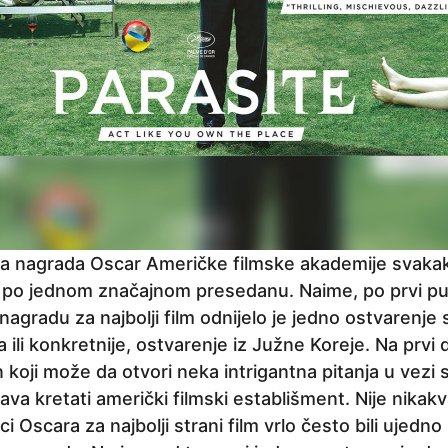
la nagrada Oscar Američke filmske akademije svakako
 po jednom značajnom presedanu. Naime, po prvi put 
 nagradu za najbolji film odnijelo je jedno ostvarenj
ili konkretnije, ostvarenje iz Južne Koreje. Na prvi 
 koji može da otvori neka intrigantna pitanja u vezi
rava kretati američki filmski establišment. Nije nikak
i Oscara za najbolji strani film vrlo često bili ujedno i