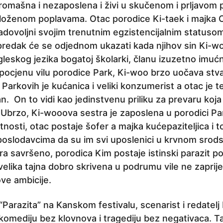
iromašna i nezaposlena i živi u skučenom i prljavo
izloženom poplavama. Otac porodice Ki-taek i majka
adovoljni svojim trenutnim egzistencijalnim statusom
edak će se odjednom ukazati kada njihov sin Ki-wo
ngleskog jezika bogatoj školarki, članu izuzetno imuć
pocjenu vilu porodice Park, Ki-woo brzo uočava stv
Parkovih je kućanica i veliki konzumerist a otac je t
. On to vidi kao jedinstvenu priliku za prevaru koja će
. Ubrzo, Ki-wooova sestra je zaposlena u porodici Pa
tnosti, otac postaje šofer a majka kućepaziteljica i 
 poslodavcima da su im svi uposlenici u krvnom srods
a savršeno, porodica Kim postaje istinski parazit p
elika tajna dobro skrivena u podrumu vile ne zaprijet
hove ambicije.
arazita” na Kanskom festivalu, scenarist i redatelj
 komediju bez klovnova i tragediju bez negativaca. 