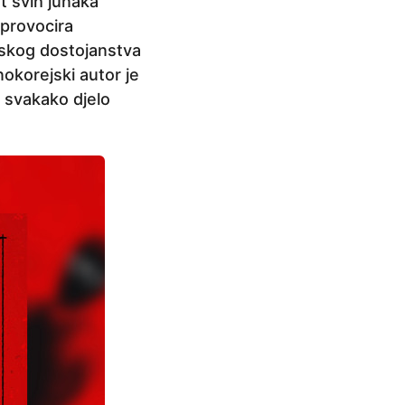
t svih junaka
 provocira
udskog dostojanstva
žnokorejski autor je
i svakako djelo