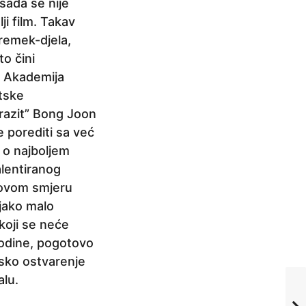
sada se nije
ji film. Takav
 remek-djela,
o čini
je Akademija
tske
arazit” Bong Joon
e porediti sa već
i o najboljem
alentiranog
novom smjeru
 jako malo
 koji se neće
 godine, pogotovo
jsko ostvarenje
alu.