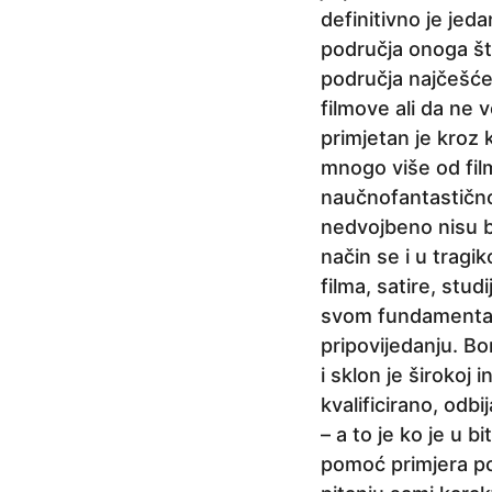
definitivno je jeda
područja onoga što
područja najčešće
filmove ali da ne 
primjetan je kroz 
mnogo više od fil
naučnofantastično 
nedvojbeno nisu b
način se i u tragi
filma, satire, stu
svom fundamentaln
pripovijedanju. Bo
i sklon je širokoj 
kvalificirano, odb
– a to je ko je u bi
pomoć primjera po