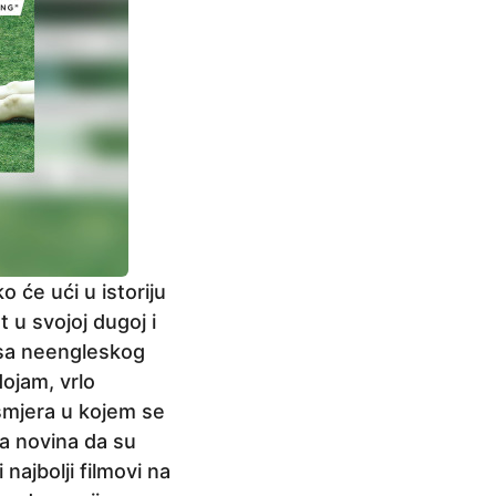
 će ući u istoriju
u svojoj dugoj i
e sa neengleskog
dojam, vrlo
 smjera u kojem se
va novina da su
 najbolji filmovi na