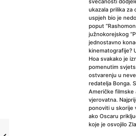
svečanosti dodjel
ukazala prilika za 
uspjeh bio je nedo
poput “Rashomona”,
južnokorejskog “Pa
jednostavno konač
kinematografije? U
Hoa svakako je izn
pomenutim svjetski
ostvarenju u neveli
redatelja Bonga.
Američke filmske 
vjerovatna. Najprij
ponoviti u skorije
ako Oscaru priklj
koje je osvojilo 