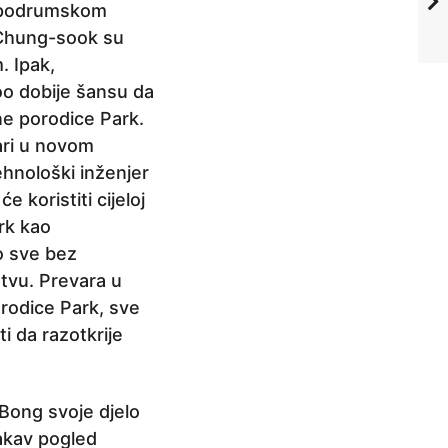
m podrumskom
 Chung-sook su
. Ipak,
o dobije šansu da
ne porodice Park.
ari u novom
ehnološki inženjer
 koristiti cijeloj
rk kao
to sve bez
tvu. Prevara u
orodice Park, sve
i da razotkrije
 Bong svoje djelo
Takav pogled