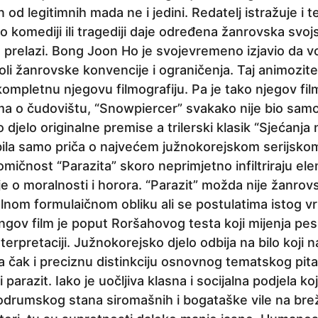
n od legitimnih mada ne i jedini. Redatelj istražuje i t
 komediji ili tragediji daje određena žanrovska svojs
 prelazi. Bong Joon Ho je svojevremeno izjavio da v
voli žanrovske konvencije i ograničenja. Taj animozite
kompletnu njegovu filmografiju. Pa je tako njegov fi
ma o čudovištu, “Snowpiercer” svakako nije bio sam
djelo originalne premise a trilerski klasik “Sjećanja 
ila samo priča o najvećem južnokorejskom serijskom 
komičnost “Parazita” skoro neprimjetno infiltriraju el
dije o moralnosti i horora. “Parazit” možda nije žanro
om formulaičnom obliku ali se postulatima istog vrl
ngov film je poput Roršahovog testa koji mijenja pes
interpretaciji. Južnokorejsko djelo odbija na bilo koji na
ija čak i preciznu distinkciju osnovnog tematskog pit
ti parazit. Iako je uočljiva klasna i socijalna podjela ko
drumskog stana siromašnih i bogataške vile na brež