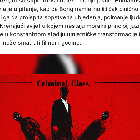
kteri, tu su suprotnosti daleko manje jasne. Humanos
a je u pitanje, kao da Bong namjerno iili čak cinično
ući ga da proispita sopstvena ubjeđenja, poimanje lj
 Kreirajući svijet u kojem nestaju moralni principi, ju
 je u konstantnom stadiju umjetničke transformacije 
 može smatrati filmom godine.