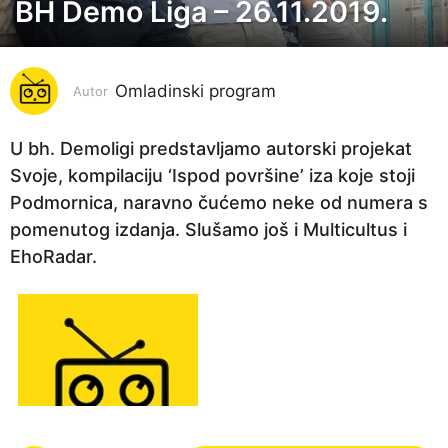
BH Demo Liga – 26.11.2019.
7
g
o
Omladinski program
d
Autor
i
n
U bh. Demoligi predstavljamo autorski projekat
a
Svoje, kompilaciju ‘Ispod površine’ iza koje stoji
p
Podmornica, naravno čućemo neke od numera s
r
pomenutog izdanja. Slušamo još i Multicultus i
i
EhoRadar.
j
e
6
g
o
d
i