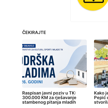
j
i
e
n
a
t
ČEKIRAJTE
i
o
n
Raspisan javni poziv u TK:
Kako j
300.000 KM za rješavanje
Pepić o
stambenog pitanja mladih
stvori