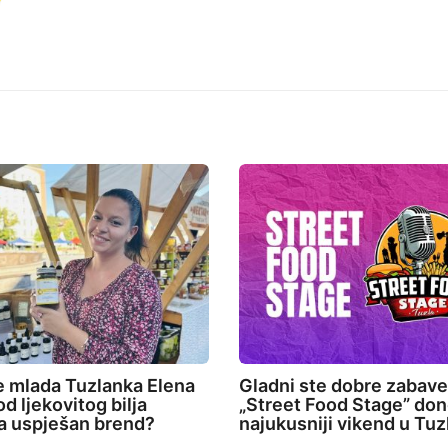
e mlada Tuzlanka Elena
Gladni ste dobre zabav
d ljekovitog bilja
„Street Food Stage” don
la uspješan brend?
najukusniji vikend u Tuz