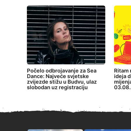
Počelo odbrojavanje za Sea
Ritam 
Dance: Najveće svjetske
ideja d
zvijezde stižu u Budvu, ulaz
mijenj
slobodan uz registraciju
03.08.