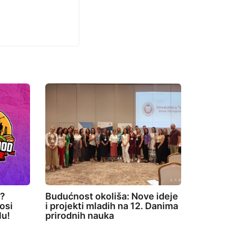
e?
Budućnost okoliša: Nove ideje
osi
i projekti mladih na 12. Danima
lu!
prirodnih nauka