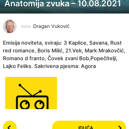
Anatomija zvuka – 10.08.2021
5
g
o
Dragan Vuković
d
Autor
i
n
Emisija noviteta, sviraju: 3 Kaplice, Savana, Rust
a
red romance, Boris Milić, 21.Vek, Mark Mrakovčić,
p
Romano d franto, Čovek zvani Bob,Popečitelji,
r
Lajko Feliks. Sakrivena pjesma: Agora
i
j
e
5
g
o
d
P
i
IDUĆA