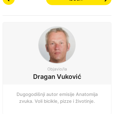
o
n
s
a
t
p
P
r
a
i
g
j
i
e
n
a
t
i
Objavio/la
o
Dragan Vuković
n
Dugogodišnji autor emisije Anatomija
zvuka. Voli bicikle, pizze i životinje.