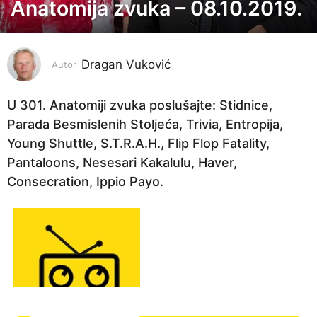
Anatomija zvuka – 08.10.2019.
7
g
o
Dragan Vuković
d
Autor
i
n
U 301. Anatomiji zvuka poslušajte: Stidnice,
a
Parada Besmislenih Stoljeća, Trivia, Entropija,
p
Young Shuttle, S.T.R.A.H., Flip Flop Fatality,
r
Pantaloons, Nesesari Kakalulu, Haver,
i
Consecration, Ippio Payo.
j
e
5
g
o
d
i