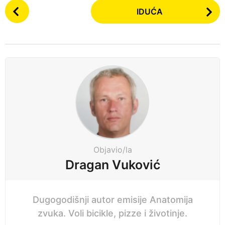
P
n
IDUĆA
o
a
s
p
t
r
P
i
a
j
g
e
i
n
a
t
i
Objavio/la
o
Dragan Vuković
n
Dugogodišnji autor emisije Anatomija
zvuka. Voli bicikle, pizze i životinje.