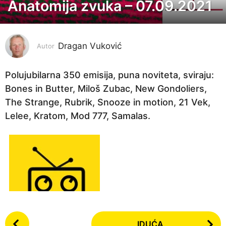
Anatomija zvuka – 07.09.2021
5
g
o
Dragan Vuković
d
Autor
i
n
Polujubilarna 350 emisija, puna noviteta, sviraju:
a
Bones in Butter, Miloš Zubac, New Gondoliers,
p
The Strange, Rubrik, Snooze in motion, 21 Vek,
r
Lelee, Kratom, Mod 777, Samalas.
i
j
e
5
g
o
d
P
i
IDUĆA