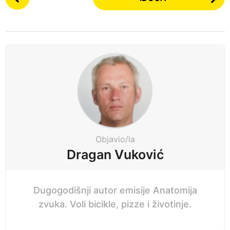
o
n
s
a
t
p
P
r
a
i
g
j
i
e
n
a
t
i
Objavio/la
o
Dragan Vuković
n
Dugogodišnji autor emisije Anatomija
zvuka. Voli bicikle, pizze i životinje.