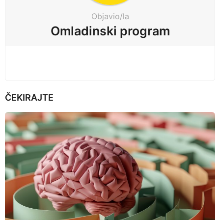
t
Objavio/la
i
Omladinski program
o
n
ČEKIRAJTE