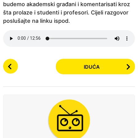
budemo akademski građani i komentarisati kroz
p
šta prolaze i studenti i profesori. Cijeli razgovor
r
poslušajte na linku ispod.
i
j
e
P
IDUĆA
o
s
t
P
a
g
i
n
a