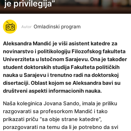
o
je privilegija”
d
i
n
Omladinski program
Autor
a
p
Aleksandra Mandić je viši asistent katedre za
r
novinarstvo i politikologiju Filozofskog fakulteta
i
Univerziteta u Istočnom Sarajevu. Ona je također
j
student doktorskih studija Fakulteta političkih
e
nauka u Sarajevu i trenutno radi na doktorskoj
6
disertaciji. Oblast kojom se Aleksandra bavi su
g
društveni aspekti informacionih nauka.
o
Naša koleginica Jovana Sando, imala je priliku
d
razgovarati sa profesorkom Mandić i tako
i
prikazati priču “sa obje strane katedre”,
n
porazgovarati na temu da li je potrebno da svi
a