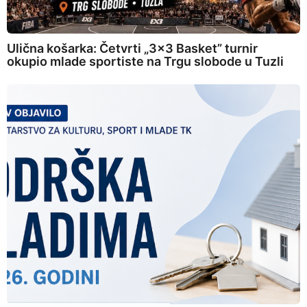
Ulična košarka: Četvrti „3×3 Basket” turnir
okupio mlade sportiste na Trgu slobode u Tuzli