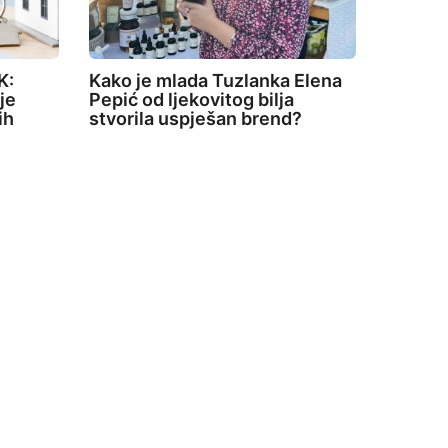
K:
Kako je mlada Tuzlanka Elena
je
Pepić od ljekovitog bilja
ih
stvorila uspješan brend?