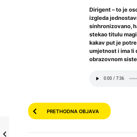
a
Dirigent – to je o
p
izgleda jednostavn
r
sinhronizovano, h
i
stekao titulu magi
j
kakav put je potre
e
umjetnost i ima li
5
obrazovnom sistem
g
o
d
i
n
a
P
PRETHODNA OBJAVA
p
o
r
s
i