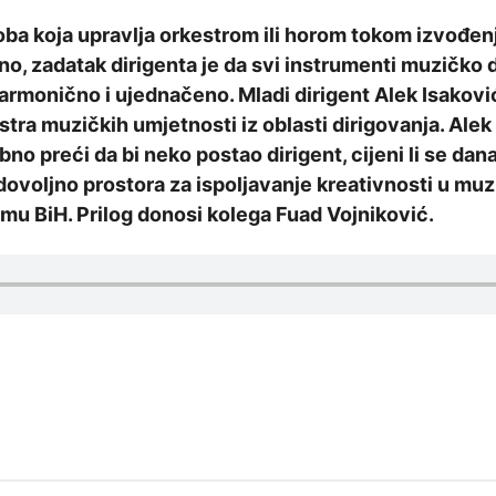
soba koja upravlja orkestrom ili horom tokom izvođen
o, zadatak dirigenta je da svi instrumenti muzičko 
armonično i ujednačeno. Mladi dirigent Alek Isakovi
stra muzičkih umjetnosti iz oblasti dirigovanja. Alek
bno preći da bi neko postao dirigent, cijeni li se dan
 dovoljno prostora za ispoljavanje kreativnosti u mu
u BiH. Prilog donosi kolega Fuad Vojniković.