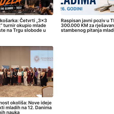
 košarka: Četvrti „3×3
Raspisan javni poziv u T
” turnir okupio mlade
300.000 KM za rješavan
ste na Trgu slobode u
stambenog pitanja mlad
ost okoliša: Nove ideje
ekti mladih na 12. Danima
nih nauka