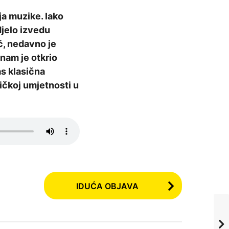
ja muzike. Iako
djelo izvedu
ć, nedavno je
 nam je otkrio
as klasična
zičkoj umjetnosti u
IDUĆA OBJAVA