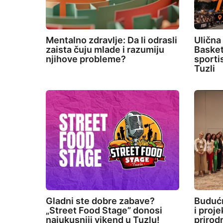
Mentalno zdravlje: Da li odrasli
Ulična
zaista čuju mlade i razumiju
Basket
njihove probleme?
sporti
Tuzli
Gladni ste dobre zabave?
Budućn
„Street Food Stage” donosi
i proj
najukusniji vikend u Tuzlu!
prirod