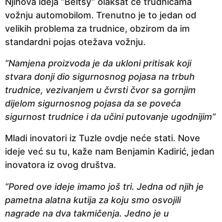
Njihova ideja ”Beltsy” olakšat će trudnicama
vožnju automobilom. Trenutno je to jedan od
velikih problema za trudnice, obzirom da im
standardni pojas otežava vožnju.
”Namjena proizvoda je da ukloni pritisak koji
stvara donji dio sigurnosnog pojasa na trbuh
trudnice, vezivanjem u čvrsti čvor sa gornjim
dijelom sigurnosnog pojasa da se poveća
sigurnost trudnice i da učini putovanje ugodnijim”
Mladi inovatori iz Tuzle ovdje neće stati. Nove
ideje već su tu, kaže nam Benjamin Kadirić, jedan
inovatora iz ovog društva.
”Pored ove ideje imamo još tri. Jedna od njih je
pametna alatna kutija za koju smo osvojili
nagrade na dva takmičenja. Jedno je u