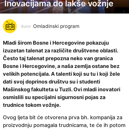
Inovacijama do lakše vožnje
6
g
o
Omladinski program
d
Autor
i
n
Mladi širom Bosne i Hercegovine pokazuju
a
izuzetan talenat za različite društvene oblasti.
p
Često taj talenat prepozna neko van granica
r
Bosne i Hercegovine, a naša zemlja ostane bez
i
velikih potencijala. A talenti koji su tu i koji žele
j
dati svoj doprinos društvu su i studenti
e
Mašinskog fakulteta u Tuzli. Ovi mladi inovatori
6
osmislili su specijalni sigurnosni pojas za
g
trudnice tokom vožnje.
o
Ovog ljeta bit će otvorena prva bh. kompanija za
d
proizvodnju pomagala trudnicama, te će ih potom
i