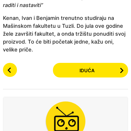
raditi i nastaviti”
Kenan, Ivan i Benjamin trenutno studiraju na
Mašinskom fakultetu u Tuzli. Do jula ove godine
žele završiti fakultet, a onda tržištu ponuditi svoj
proizvod. To će biti početak jedne, kažu oni,
velike priče.
P
IDUĆA
o
s
t
P
a
g
i
n