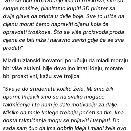
”Što se tiče prozivodnje ima tu troškova, sve su
skupe mašine, planiramo kupiti 3D printer sa
dvije glave da printa u dvije boje. Sve to utiče na
cijenu morat ćemo napraviti cijenu koja će
opravdati troškove. Što se više proizvoda proda
cijena će biti niža i naravno zavisi gdje će se sve
prodati”
Mladi tuzlanski inovatori poručuju da mladi moraju
biti više aktivni. Nije dovoljno imati ideju, morate
biti proaktivni, kažu sve trojica.
”Sve je do studenata koliko žele. Mi smo bili
uporni. Prijavili smo se na svako moguće
takmičenje i to nam je dalo motivaciju za dalje.
Mislim da moje kolege trebaju početi sa tim. Ima
dosta takmičenja mogu se prijaviti i uspjeti. Do
sada sam čuo da ima dobrih ideja i mladi žele ovo