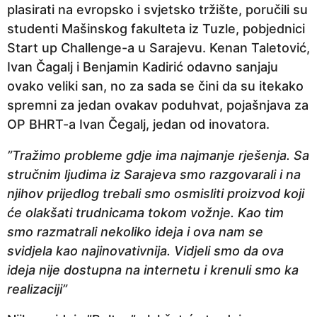
plasirati na evropsko i svjetsko tržište, poručili su
n
studenti Mašinskog fakulteta iz Tuzle, pobjednici
a
Start up Challenge-a u Sarajevu. Kenan Taletović,
p
Ivan Čagalj i Benjamin Kadirić odavno sanjaju
r
ovako veliki san, no za sada se čini da su itekako
i
spremni za jedan ovakav poduhvat, pojašnjava za
j
OP BHRT-a Ivan Čegalj, jedan od inovatora.
e
”Tražimo probleme gdje ima najmanje rješenja. Sa
stručnim ljudima iz Sarajeva smo razgovarali i na
njihov prijedlog trebali smo osmisliti proizvod koji
će olakšati trudnicama tokom vožnje. Kao tim
smo razmatrali nekoliko ideja i ova nam se
svidjela kao najinovativnija. Vidjeli smo da ova
ideja nije dostupna na internetu i krenuli smo ka
realizaciji”