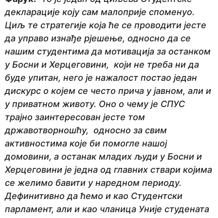
декларације коју сам малоприје споменуо.
Циљ те стратегије која ће се проводити јесте
да управо изнађе рјешење, односно да се
нашим студентима да мотивација за останком
у Босни и Херцеговини, који не треба ни да
буде упитан, него је нажалост постао један
дискурс о којем се често прича у јавном, али и
у приватном животу. Оно о чему је СПУС
трајно заинтересован јесте том
државотворношћу, односно за свим
активностима које би помогле нашој
домовини, а останак младих људи у Босни и
Херцеговини је једна од главних ствари којима
се желимо бавити у наредном периоду.
Дефинитивно да ћемо и као Студентски
парламент, али и као чланица Уније студената