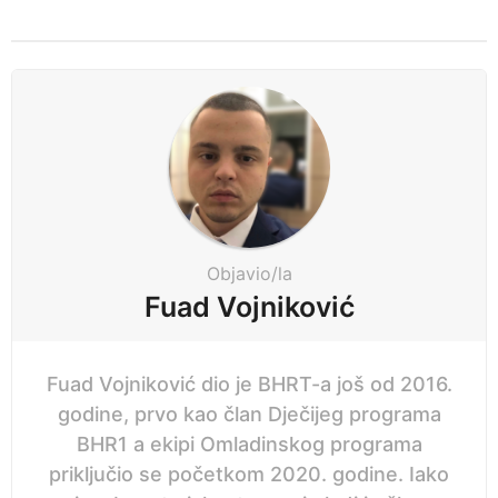
s
t
P
a
g
i
n
a
t
i
Objavio/la
o
Fuad Vojniković
n
Fuad Vojniković dio je BHRT-a još od 2016.
godine, prvo kao član Dječijeg programa
BHR1 a ekipi Omladinskog programa
priključio se početkom 2020. godine. Iako