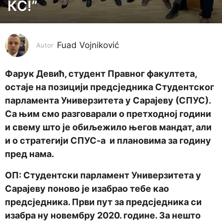
d
КС!”
i
n
a
Fuad Vojniković
Autor
p
r
Фарук Девић, студент Правног факултета,
i
остаје на позицији предсједника Студентског
j
парламента Универзитета у Сарајеву (СПУС).
e
Са њим смо разговарали о претходној години
5
и свему што је обиљежило његов мандат, али
g
и о стратегији СПУС-а и плановима за годину
o
пред нама.
d
i
ОП: Студентски парламент Универзитета у
n
Сарајеву поново је изабрао тебе као
a
предсједника. Први пут за предсједника си
p
изабра ну новембру 2020. године. За нешто