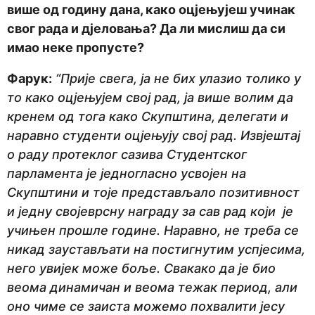
r
више од годину дана, како оцјењујеш учинак
i
свог рада и дјеловања? Да ли мислиш да си
j
имао неке пропусте?
e
Фарук:
“Прије свега, ја не бих улазио толико у
то како оцјењујем свој рад, ја више волим да
кренем од тога како Скупштина, делегати и
наравно студенти оцјењују свој рад. Извјештај
о раду протеклог сазива Студентског
парламента је једногласно усвојен на
Скупштини и тоје представљало позитивност
и једну својеврсну награду за сав рад који је
учињен прошле године. Наравно, не треба се
никад заустављати на постигнутим успјесима,
него увијек може боље. Свакако да је био
веома динамичан и веома тежак период, али
оно чиме се заиста можемо похвалити јесу