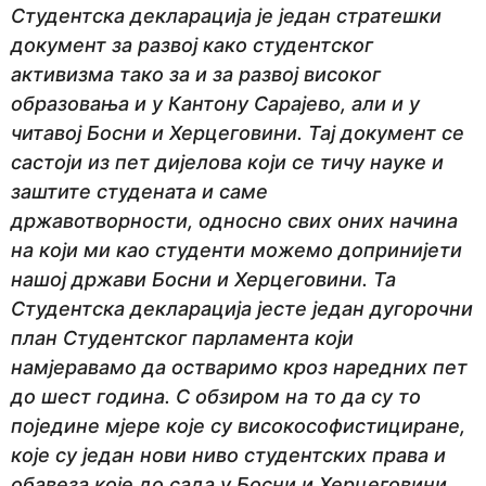
Студентска декларација је један стратешки
документ за развој како студентског
активизма тако за и за развој високог
образовања и у Кантону Сарајево, али и у
читавој Босни и Херцеговини. Тај документ се
састоји из пет дијелова који се тичу науке и
заштите студената и саме
државотворности, односно свих оних начина
на који ми као студенти можемо допринијети
нашој држави Босни и Херцеговини. Та
Студентска декларација јесте један дугорочни
план Студентског парламента који
намјеравамо да остваримо кроз наредних пет
до шест година. С обзиром на то да су то
поједине мјере које су високософистициране,
које су један нови ниво студентских права и
обавеза које до сада у Босни и Херцеговини,