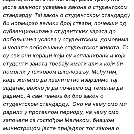
јесте важност усвајања закона о студентском
стандарду. Тај закон о студентском стандарду
би нормирао велики број ствари, почевши од
субвенционирања студентских карата до
побољшања услова у студентским домовима
и уопште побољшање студентског живота. То
су сви они кораци који су испланирани и који
студенти заиста требају имати али и који би
помогли у њиховом школовању. Међутим,
када желимо да квалитетно извршимо тај
задатак, важно је да почнемо од темеља да
радимо. А сам темељ би био закон о
студентском стандарду. Оно на чему смо ми
радили у протеклом периоду, на чему смо
започели са госпођом Меликом, бившом
министрицом јесте приједлог тог закона о