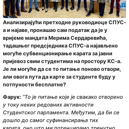
Анализирајући претходне руководиоце СПУС
-
а и најаве, пронашао сам податак да је у
вријеме мандата Мерима Сердаревића,
тадашњег предсједника СПУС-а најављено
могуће субвенционирање карата за јавни
пријевоз свим студентима на простору КС-а.
Је ли могуће да се то питање по
ново отвори,
али овога пута да карте за студенте буду у
потпуности бесплатне?
Фарук:
“То је питање које је свакако отворено
у току неких редовних активности
Студентског парламента. Међутим, да би се
дошло до самог суфинансирања тих
карата, оно што ми потенцирамо тренутно