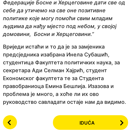
Федерације Босне и Херцеговине дати све од
себе да утичемо на све оне позитивне
политике које могу помоћи свим младим
људима да нађу мјесто под небом, у својој
домовини, Босни и Херцеговини.”
Вриједи истаћи и то да је за замјеника
предсједника изабрана Инела Субашић,
студентица Факултета политичких наука, за
секретара Ади Селман Хајрић, студент
Економског факултета те за Студента
правобраниоца Емина Бешлија. Изазова и
проблема је много, а хоће ли их ово
руководство савладати остаје нам да видимо.
P
IDUĆA
o