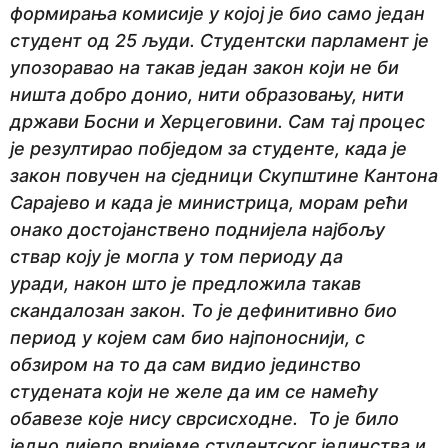
формирања комисије у којој је био само један
студент од 25 људи. Студентски парламент је
упозоравао на такав један закон који не би
ништа добро донио, нити образовању, нити
држави Босни и Херцеговини. Сам тај процес
је резултирао побједом за студенте, када је
закон повучен на сједници Скупштине Кантона
Сарајево и када је министрица, морам рећи
онако достојанствено поднијела најбољу
ствар коју је могла у том периоду да
уради, након што је предложила такав
скандалозан закон. То је дефинитивно био
период у којем сам био најпоноснији, с
обзиром на то да сам видио јединство
студената који не желе да им се намећу
обавезе које нису сврсисходне. То је било
једно лијепо вријеме студентског јединства и