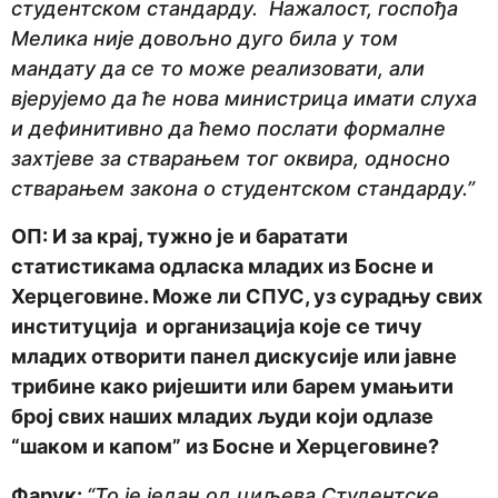
студентском стандарду. Нажалост, госпођа
Мелика није довољно дуго била у том
мандату да се то може реализовати, али
вјерујемо да ће нова министрица имати слуха
и дефинитивно да ћемо послати формалне
захтјеве за стварањем тог оквира, односно
стварањем закона о студентском стандарду.”
ОП: И за крај, тужно је и баратати
статистикама одласка младих из Босне и
Херцеговине. Може ли СПУС, уз сурадњу свих
институција и организација које се тичу
младих отворити панел дискусије или јавне
трибине како ријешити или барем умањити
број свих наших младих људи који одлазе
“шаком и капом” из Босне и Херцеговине?
Фарук:
“То је један од циљева Студентске