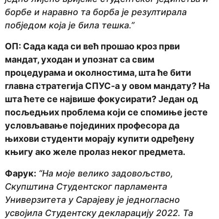
борбе и наравно та борба је резултирала
побједом која је била тешка.”
ОП: Сада када си већ прошао кроз први
мандат, уходан и упознат са свим
процедурама и околностима, шта ће бити
главна стратегија СПУС-а у овом мандату? На
шта ћете се највише фокусирати? Један од
посљедњих проблема који се спомиње јесте
условљавање појединих професора да
њихови студенти морају купити одређену
књигу ако желе пролаз неког предмета.
Фарук:
“На моје велико задовољство,
Скупштина Студентског парламента
Универзитета у Сарајеву је једногласно
усвојила Студентску декларацију 2022. Та