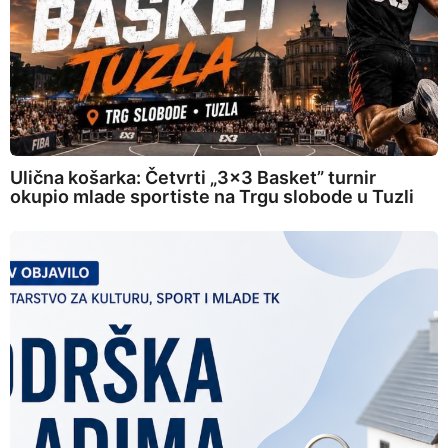
Ulična košarka: Četvrti „3×3 Basket” turnir
okupio mlade sportiste na Trgu slobode u Tuzli