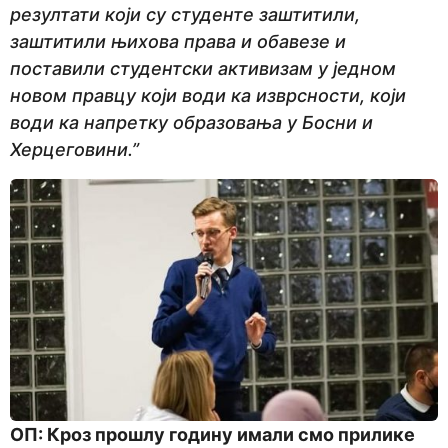
резултати који су студенте заштитили,
заштитили њихова права и обавезе и
поставили студентски активизам у једном
новом правцу који води ка изврсности, који
води ка напретку образовања у Босни и
Херцеговини.”
ОП: Кроз прошлу годину имали смо прилике