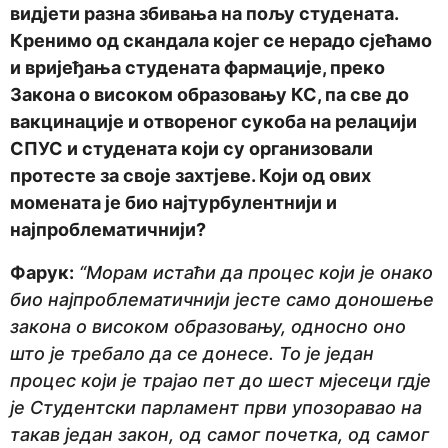
видјети разна збивања на пољу студената.
Кренимо од скандала којег се нерадо сјећамо
и вријеђања студената фармације, преко
Закона о високом образовању КС, па све до
вакцинације и отвореног сукоба на релацији
СПУС и студената који су организовали
протесте за своје захтјеве. Који од ових
момената је био најтурбулентнији и
најпроблематичнији?
Фарук:
“Морам истаћи да процес који је онако
био најпроблематичнији јесте само доношење
закона о високом образовању, односно оно
што је требало да се донесе. То је један
процес који је трајао пет до шест мјесеци гдје
је Студентски парламент први упозоравао на
такав један закон, од самог почетка, од самог