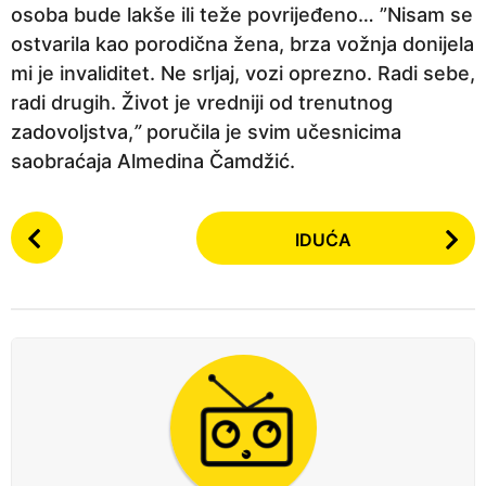
osoba bude lakše ili teže povrijeđeno…
”Nisam se
ostvarila kao porodična žena, brza vožnja donijela
mi je invaliditet. Ne srljaj, vozi oprezno. Radi sebe,
radi drugih. Život je vredniji od trenutnog
zadovoljstva,
”
poručila je svim učesnicima
saobraćaja Almedina Čamdžić.
P
IDUĆA
o
s
t
P
a
g
i
n
a