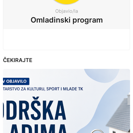
t
Objavio/la
i
Omladinski program
o
n
ČEKIRAJTE