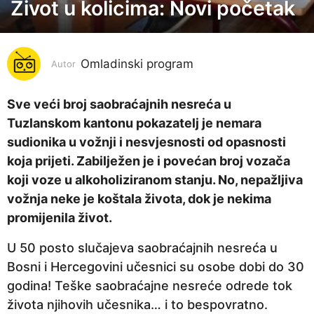
Život u kolicima: Novi početak
7
g
o
Omladinski program
d
Autor
i
n
Sve veći broj saobraćajnih nesreća u
a
Tuzlanskom kantonu pokazatelj je nemara
p
sudionika u vožnji i nesvjesnosti od opasnosti
r
koja prijeti. Zabilježen je i povećan broj vozača
i
koji voze u alkoholiziranom stanju. No, nepažljiva
j
vožnja neke je koštala života, dok je nekima
e
promijenila život.
7
U 50 posto slučajeva saobraćajnih nesreća u
g
Bosni i Hercegovini učesnici su osobe dobi do 30
o
godina! Teške saobraćajne nesreće odrede tok
d
života njihovih učesnika… i to bespovratno.
i