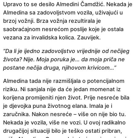
Upravo to se desilo Almedini Čamdžić. Nekada je
n
Almedina sa zadovoljstvom vozila, uživajući u
a
brzoj vožnji. Brza vožnja rezultirala je
p
saobraćajnom nesrećom poslije koje je ostala
r
vezana za invalidska kolica. Zauvijek.
i
j
”Da li je ijedno zadovoljstvo vrijednije od nečijeg
e
života? Nije. Moja poruka je… da moja priča ne
postane nečija druga, njihovom krivicom…”
Almedina tada nije razmišljala o potencijalnom
riziku. Ni sanjala nije da će jedan momenat iz
korijena promijeniti njen život. Prije nesreće bila
je djevojka puna životnog elana. Imala je i
zaručnika. Nakon nesreće – više on nije bio tu.
Nekada je vozila, više ne vozi. U ovoj radikalno
drugačijoj situaciji bilo je teško ostati pribran,