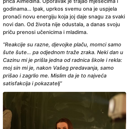
priča Almedina. Oporavak je trajao mjesecima i
godinama… Ipak, uprkos svemu ona je uspjela
pronaći novu energiju koja joj daje snagu za svaki
novi dan. Od života nije odustala, a danas svoju
priču prenosi učenicima i mladima.
”Reakcije su razne, djevojke plaču, momci samo
šute šute… pa odjednom traže zraka. Neki dan u
Cazinu mi je prišla jedna od radnica škole i rekla:
moj sin mi je, nakon Vašeg predavanja, samo
prišao i zagrlio me. Mislim da je to najveća
satisfakcija i pokazatelj”