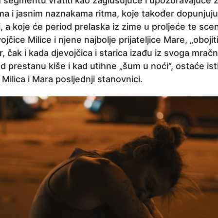
 segmentu vratiti kao zaglušujuće i upozoravajuće z
a i jasnim naznakama ritma, koje također dopunjuju o
, a koje će period prelaska iz zime u proljeće te sce
jčice Milice i njene najbolje prijateljice Mare, „obojit
, čak i kada djevojčica i starica izađu iz svoga mrač
d prestanu kiše i kad utihne „šum u noći“, ostaće isti 
Milica i Mara posljednji stanovnici.