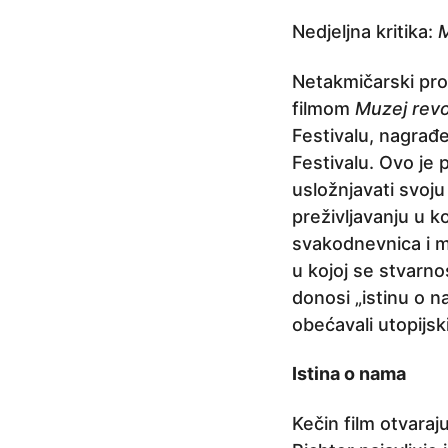
e
Nedjeljna kritika:
M
p
r
Netakmičarski pro
i
filmom
Muzej revo
j
Festivalu, nagrađ
e
Festivalu. Ovo je 
4
usložnjavati svoju
g
preživljavanju u k
o
svakodnevnica i m
d
u kojoj se stvarn
i
donosi „istinu o na
n
obećavali utopijsk
e
p
Istina o nama
r
i
Kečin film otvaraj