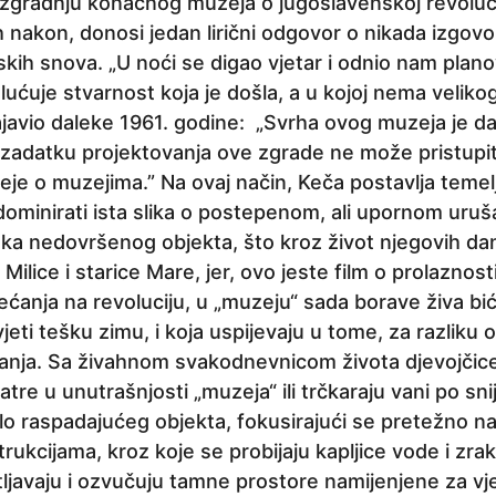
 izgradnju konačnog muzeja o jugoslavenskoj revolucij
h nakon, donosi jedan lirični odgovor o nikada izgovo
skih snova. „U noći se digao vjetar i odnio nam planov
lućuje stvarnost koja je došla, a u kojoj nema velikog
javio daleke 1961. godine: „Svrha ovog muzeja je da
zadatku projektovanja ove zgrade ne može pristupiti
eje o muzejima.” Na ovaj način, Keča postavlja teme
dominirati ista slika o postepenom, ali upornom uruš
ka nedovršenog objekta, što kroz život njegovih dan
Milice i starice Mare, jer, ovo jeste film o prolaznost
ćanja na revoluciju, u „muzeju“ sada borave živa bića
jeti tešku zimu, i koja uspijevaju u tome, za razliku o
anja. Sa živahnom svakodnevnicom života djevojčice i
tre u unutrašnjosti „muzeja“ ili trčkaraju vani po snij
ilo raspadajućeg objekta, fokusirajući se pretežno n
rukcijama, kroz koje se probijaju kapljice vode i zr
etljavaju i ozvučuju tamne prostore namijenjene za v