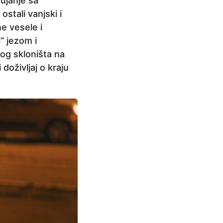
ujanje sa
stali vanjski i
ne vesele i
i“ jezom i
nog skloništa na
doživljaj o kraju