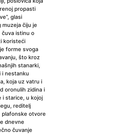
i, poslovica koja
renoj propasti
e”, glasi
 muzeja čiju je
 čuva istinu o
 koristeći
lje forme svoga
avanju, što kroz
ašnjih stanarki,
i i nestanku
, koja uz vatru i
d oronulih zidina i
 starice, u kojoj
egu, reditelj
a plafonske otvore
ake dnevne
ječno čuvanje