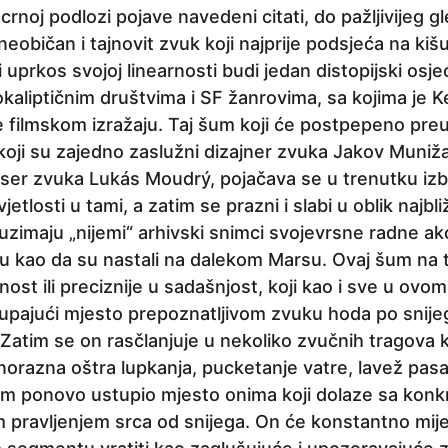
 crnoj podlozi pojave navedeni citati, do pažljivijeg gl
neobičan i tajnovit zvuk koji najprije podsjeća na kišu, 
i uprkos svojoj linearnosti budi jedan distopijski osj
aliptičnim društvima i SF žanrovima, sa kojima je Ke
 filmskom izražaju. Taj šum koji će postpepeno preu
 koji su zajedno zaslužni dizajner zvuka Jakov Muni
kser zvuka Lukás Moudrý, pojačava se u trenutku izbi
jetlosti u tami, a zatim se prazni i slabi u oblik najbli
uzimaju „nijemi“ arhivski snimci svojevrsne radne akc
luju kao da su nastali na dalekom Marsu. Ovaj šum na
nost ili preciznije u sadašnjost, koji kao i sve u ovom
upajući mjesto prepoznatljivom zvuku hoda po snijeg
 Zatim se on rasčlanjuje u nekoliko zvučnih tragova 
orazna oštra lupkanja, pucketanje vatre, lavež pasa, 
tom ponovo ustupio mjesto onima koji dolaze sa kon
m pravljenjem srca od snijega. On će konstantno mije