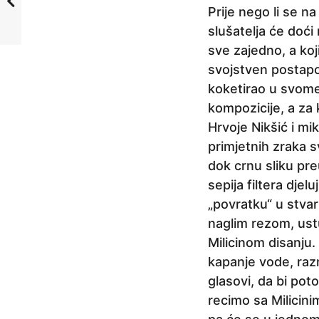
Prije nego li se na
slušatelja će doći 
sve zajedno, a koj
svojstven postapok
koketirao u svome
kompozicije, a za
Hrvoje Nikšić i mi
primjetnih zraka sv
dok crnu sliku pre
sepija filtera dje
„povratku“ u stvar
naglim rezom, ust
Milicinom disanju.
kapanje vode, razn
glasovi, da bi po
recimo sa Milicini