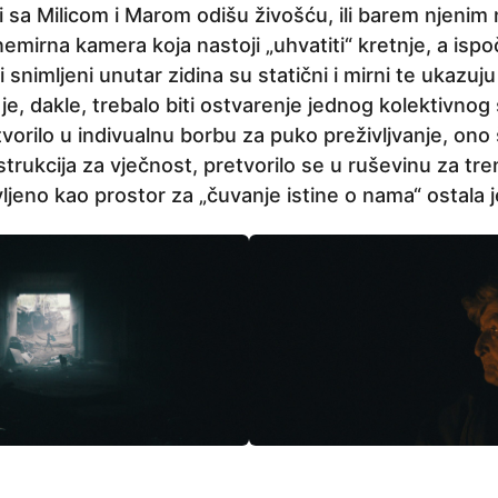
i sa Milicom i Marom odišu živošću, ili barem njeni
nemirna kamera koja nastoji „uhvatiti“ kretnje, a ispo
i snimljeni unutar zidina su statični i mirni te ukazuj
je, dakle, trebalo biti ostvarenje jednog kolektivnog s
vorilo u indivualnu borbu za puko preživljvanje, ono 
trukcija za vječnost, pretvorilo se u ruševinu za tr
avljeno kao prostor za „čuvanje istine o nama“ ostala j