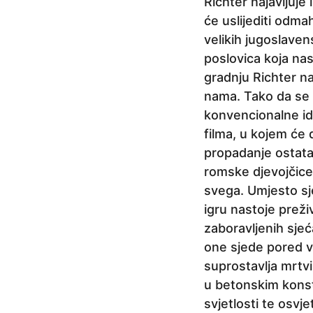
j
Richter najavljuje
e
će uslijediti odma
velikih jugoslaven
poslovica koja nas
gradnju Richter na
nama. Tako da se 
konvencionalne id
filma, u kojem će 
propadanje ostata
romske djevojčice 
svega. Umjesto sje
igru nastoje preživ
zaboravljenih sjeć
one sjede pored va
suprostavlja mrtv
u betonskim konst
svjetlosti te osvj