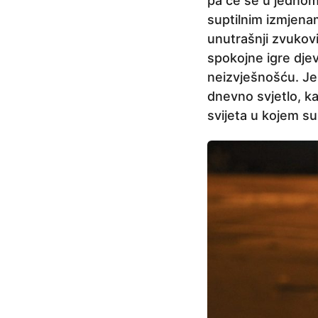
pa će se u jednom
suptilnim izmjenam
unutrašnji zvukovi
spokojne igre djevo
neizvješnošću. Jer
dnevno svjetlo, ka
svijeta u kojem su 