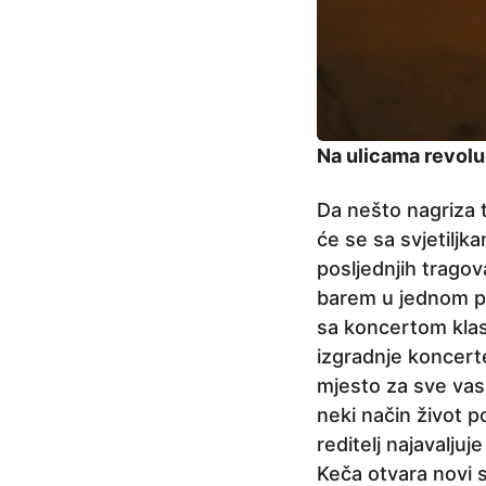
Na ulicama revolu
Da nešto nagriza t
će se sa svjetiljk
posljednjih tragova
barem u jednom pe
sa koncertom klas
izgradnje koncerte
mjesto za sve vas
neki način život p
reditelj najavalju
Keča otvara novi s