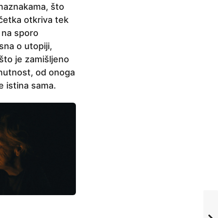
m naznakama, što
četka otkriva tek
u na sporo
na o utopiji,
što je zamišljeno
enutnost, od onoga
e istina sama.