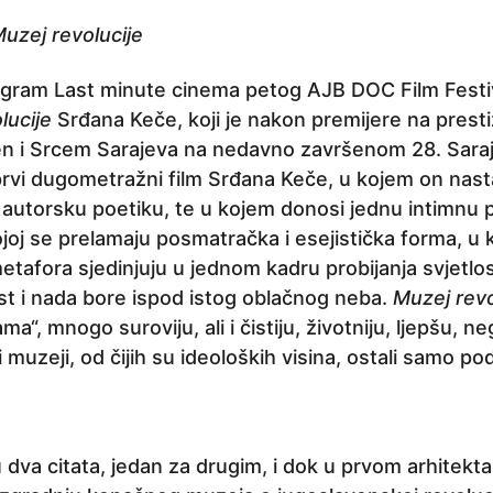
uzej revolucije
gram Last minute cinema petog AJB DOC Film Festiv
lucije
Srđana Keče, koji je nakon premijere na pres
en i Srcem Sarajeva na nedavno završenom 28. Sara
prvi dugometražni film Srđana Keče, u kojem on nastav
 autorsku poetiku, te u kojem donosi jednu intimnu p
ojoj se prelamaju posmatračka i esejistička forma, u 
etafora sjedinjuju u jednom kadru probijanja svjetlo
ost i nada bore ispod istog oblačnog neba.
Muzej revo
ma“, mnogo suroviju, ali i čistiju, životniju, ljepšu, ne
i muzeji, od čijih su ideoloških visina, ostali samo po
u dva citata, jedan za drugim, i dok u prvom arhitekt