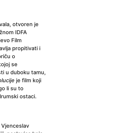
ala, otvoren je
tižnom IDFA
jevo Film
lja propitivati i
riču o
kojoj se
sti u duboku tamu,
lucije
je film koji
go li su to
drumski ostaci.
a Vjenceslav