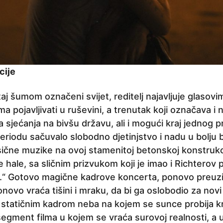
cije
aj šumom označeni svijet, reditelj najavljuje glasovima
ama pojavljivati u ruševini, a trenutak koji označava i
 sjećanja na bivšu državu, ali i mogući kraj jednog pri
riodu sačuvalo slobodno djetinjstvo i nadu u bolju 
ične muzike na ovoj stamenitoj betonskoj konstrukc
 hale, sa sličnim prizvukom koji je imao i Richterov p
.“ Gotovo magične kadrove koncerta, ponovo preuzi
onovo vraća tišini i mraku, da bi ga oslobodio za novi
je statičnim kadrom neba na kojem se sunce probija k
egment filma u kojem se vraća surovoj realnosti, a u 