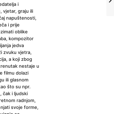
edatelja i
vjetar, graju ili
ećaj napuštenosti,
ča i prije
zimati oblike
žaba, kompozitor
janja jedva
ži zvuku vjetra,
ija, a koji zbog
 trenutak nestaje u
e filmu dolazi
u ili glasnom
kao što su npr.
čak i ljudski
kretnom radnjom,
njati svoje forme,