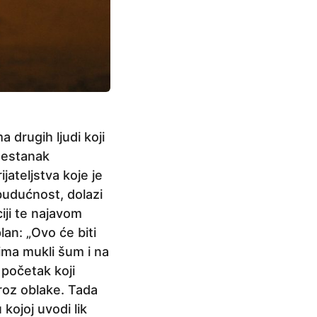
 drugih ljudi koji
 nestanak
jateljstva koje je
budućnost, dolazi
iji te najavom
lan: „Ovo će biti
ma mukli šum i na
 početak koji
roz oblake. Tada
kojoj uvodi lik