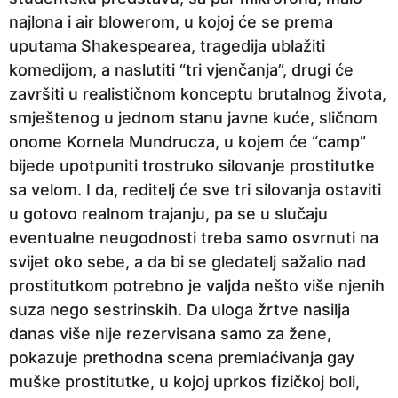
najlona i air blowerom, u kojoj će se prema
uputama Shakespearea, tragedija ublažiti
komedijom, a naslutiti “tri vjenčanja”, drugi će
završiti u realističnom konceptu brutalnog života,
smještenog u jednom stanu javne kuće, sličnom
onome Kornela Mundrucza, u kojem će “camp”
bijede upotpuniti trostruko silovanje prostitutke
sa velom. I da, reditelj će sve tri silovanja ostaviti
u gotovo realnom trajanju, pa se u slučaju
eventualne neugodnosti treba samo osvrnuti na
svijet oko sebe, a da bi se gledatelj sažalio nad
prostitutkom potrebno je valjda nešto više njenih
suza nego sestrinskih. Da uloga žrtve nasilja
danas više nije rezervisana samo za žene,
pokazuje prethodna scena premlaćivanja gay
muške prostitutke, u kojoj uprkos fizičkoj boli,