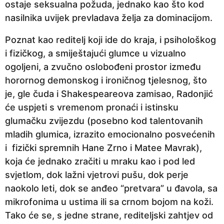
ostaje seksualna požuda, jednako kao što kod
nasilnika uvijek prevladava želja za dominacijom.
Poznat kao reditelj koji ide do kraja, i psihološkog
i fizičkog, a smiještajući glumce u vizualno
ogoljeni, a zvučno oslobođeni prostor između
horornog demonskog i ironičnog tjelesnog, što
je, gle čuda i Shakespeareova zamisao, Radonjić
će uspjeti s vremenom pronaći i istinsku
glumačku zvijezdu (posebno kod talentovanih
mladih glumica, izrazito emocionalno posvećenih
i fizički spremnih Hane Zrno i Matee Mavrak),
koja će jednako zračiti u mraku kao i pod led
svjetlom, dok lažni vjetrovi pušu, dok perje
naokolo leti, dok se anđeo “pretvara” u đavola, sa
mikrofonima u ustima ili sa crnom bojom na koži.
Tako će se, s jedne strane, rediteljski zahtjev od