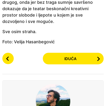
drugog, onda jer bez traga sumnje savršeno
dokazuje da je teatar beskonačni kreativni
prostor slobode i ljepote u kojem je sve
dozvoljeno i sve moguće.
Sve osim straha.
Foto: Velija Hasanbegović
P
IDUĆA
o
s
t
P
a
g
i
n