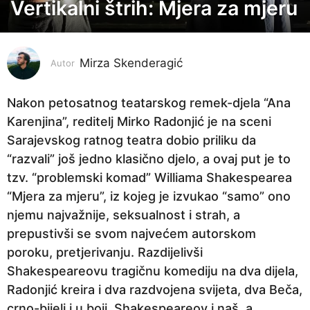
Vertikalni štrih: Mjera za mjeru
2
g
o
Mirza Skenderagić
d
Autor
i
n
Nakon petosatnog teatarskog remek-djela “Ana
e
Karenjina”, reditelj Mirko Radonjić je na sceni
p
Sarajevskog ratnog teatra dobio priliku da
r
“razvali” još jedno klasično djelo, a ovaj put je to
i
tzv. “problemski komad” Williama Shakespearea
j
“Mjera za mjeru”, iz kojeg je izvukao “samo” ono
e
njemu najvažnije, seksualnost i strah, a
2
prepustivši se svom najvećem autorskom
g
poroku, pretjerivanju. Razdijelivši
o
Shakespeareovu tragičnu komediju na dva dijela,
d
Radonjić kreira i dva razdvojena svijeta, dva Beča,
i
crno-bijeli i u boji, Shakespeareov i naš, a