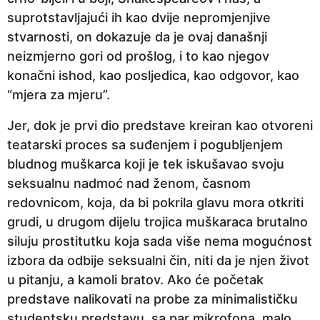
n
suprotstavljajući ih kao dvije nepromjenjive
e
stvarnosti, on dokazuje da je ovaj današnji
p
neizmjerno gori od prošlog, i to kao njegov
r
konačni ishod, kao posljedica, kao odgovor, kao
i
“mjera za mjeru”.
j
Jer, dok je prvi dio predstave kreiran kao otvoreni
e
teatarski proces sa suđenjem i pogubljenjem
bludnog muškarca koji je tek iskušavao svoju
seksualnu nadmoć nad ženom, časnom
redovnicom, koja, da bi pokrila glavu mora otkriti
grudi, u drugom dijelu trojica muškaraca brutalno
siluju prostitutku koja sada više nema mogućnost
izbora da odbije seksualni čin, niti da je njen život
u pitanju, a kamoli bratov. Ako će početak
predstave nalikovati na probe za minimalističku
studentsku predstavu, sa par mikrofona, malo