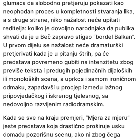
glumaca da slobodno pretjeruju pokazati kao
neophodan proces u kompletnosti stvaranja lika,
a s druge strane, niko nažalost neće upitati
reditelja: koliko je dovoljno narodnjaka da publika
shvati da je u Beč zapravo stigao “bordel Balkan”.
U prvom dijelu se nažalost neće dramaturški
pretjerivati kada je u pitanju štrih, pa će
predstava povremeno gubiti na intenzitetu zbog
previše teksta i predugih pojedinačnih dijaloških
ili monoloških scena, a uprkos i samom ironičnom
odmaku, zapadavši u procjep između lažnog
pripovjedačkog i iskrenog tjelesnog, sa
nedovoljno razvijenim radiodramskim.
Kada se sve na kraju premjeri, “Mjera za mjeru”
jeste predstava koja drastično proširuje usku
domaću pozorišnu scenu, ako ni zbog čega