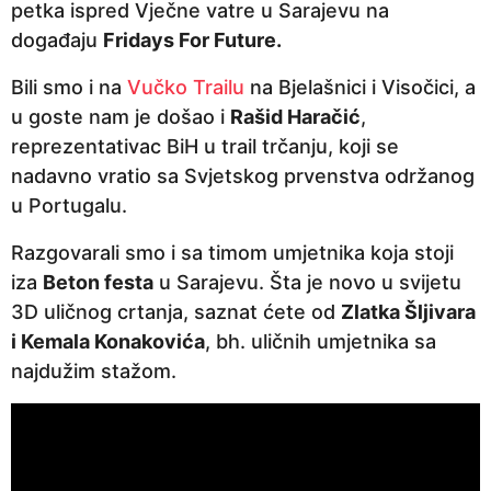
petka ispred Vječne vatre u Sarajevu na
n
događaju
Fridays For Future.
a
p
Bili smo i na
Vučko Trailu
na Bjelašnici i Visočici, a
r
u goste nam je došao i
Rašid Haračić
,
i
reprezentativac BiH u trail trčanju, koji se
j
nadavno vratio sa Svjetskog prvenstva održanog
e
u Portugalu.
Razgovarali smo i sa timom umjetnika koja stoji
iza
Beton festa
u Sarajevu. Šta je novo u svijetu
3D uličnog crtanja, saznat ćete od
Zlatka Šljivara
i Kemala Konakovića
, bh. uličnih umjetnika sa
najdužim stažom.