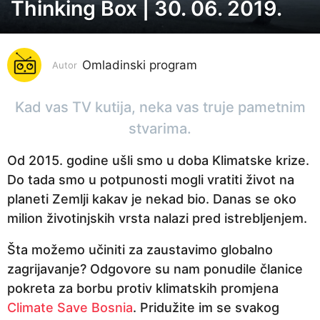
Thinking Box | 30. 06. 2019.
7
g
o
Omladinski program
d
Autor
i
n
Kad vas TV kutija, neka vas truje pametnim
a
stvarima.
p
Od 2015. godine ušli smo u doba Klimatske krize.
r
Do tada smo u potpunosti mogli vratiti život na
i
planeti Zemlji kakav je nekad bio. Danas se oko
j
milion životinjskih vrsta nalazi pred istrebljenjem.
e
7
Šta možemo učiniti za zaustavimo globalno
g
zagrijavanje? Odgovore su nam ponudile članice
o
pokreta za borbu protiv klimatskih promjena
d
Climate Save Bosnia
. Pridužite im se svakog
i