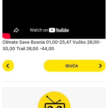
Climate Save Bosnia 01,00-25,47 Vučko 26,00-
30,00 Trail 26,00 -44,00
P
IDUĆA
o
s
t
P
a
g
i