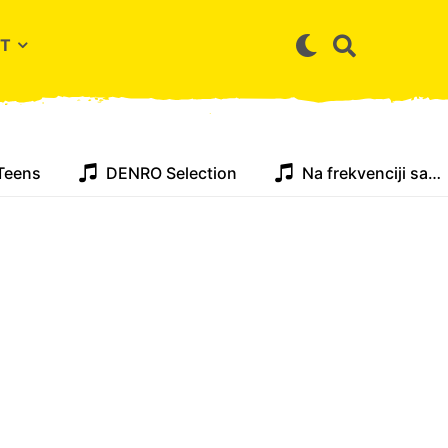
T
Teens
DENRO Selection
Na frekvenciji sa…