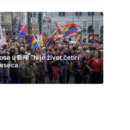
a u BiH: “Nije život četiri
jeseca