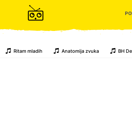
P
Ritam mladih
Anatomija zvuka
BH De