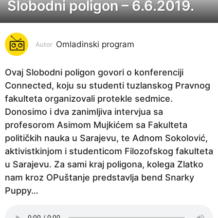
Slobodni poligon – 6.6.2019.
7
g
o
Omladinski program
d
Autor
i
n
Ovaj Slobodni poligon govori o konferenciji
a
Connected, koju su studenti tuzlanskog Pravnog
p
fakulteta organizovali protekle sedmice.
r
Donosimo i dva zanimljiva intervjua sa
i
profesorom Asimom Mujkićem sa Fakulteta
j
političkih nauka u Sarajevu, te Adnom Sokolović,
e
aktivistkinjom i studenticom Filozofskog fakulteta
7
u Sarajevu. Za sami kraj poligona, kolega Zlatko
g
nam kroz OPuštanje predstavlja bend Snarky
o
Puppy…
d
i