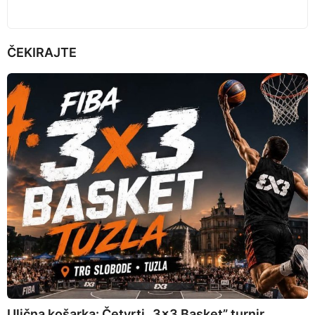
ČEKIRAJTE
Ulična košarka: Četvrti „3×3 Basket” turnir