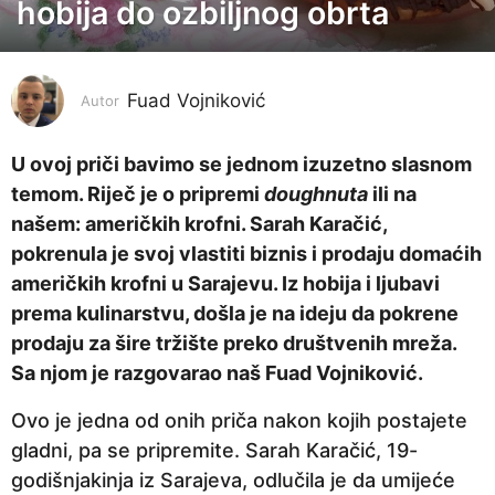
hobija do ozbiljnog obrta
g
o
d
i
Fuad Vojniković
Autor
n
a
U ovoj priči bavimo se jednom izuzetno slasnom
p
temom. Riječ je o pripremi
doughnuta
ili na
r
našem: američkih krofni. Sarah Karačić,
i
pokrenula je svoj vlastiti biznis i prodaju domaćih
j
američkih krofni u Sarajevu. Iz hobija i ljubavi
e
prema kulinarstvu, došla je na ideju da pokrene
6
prodaju za šire tržište preko društvenih mreža.
g
Sa njom je razgovarao naš Fuad Vojniković.
o
Ovo je jedna od onih priča nakon kojih postajete
d
gladni, pa se pripremite. Sarah Karačić, 19-
i
godišnjakinja iz Sarajeva, odlučila je da umijeće
n