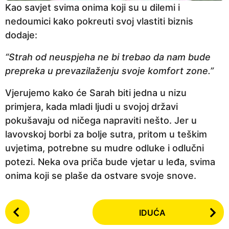
Kao savjet svima onima koji su u dilemi i
nedoumici kako pokreuti svoj vlastiti biznis
dodaje:
“Strah od neuspjeha ne bi trebao da nam bude
prepreka u prevazilaženju svoje komfort zone.”
Vjerujemo kako će Sarah biti jedna u nizu
primjera, kada mladi ljudi u svojoj državi
pokušavaju od ničega napraviti nešto. Jer u
lavovskoj borbi za bolje sutra, pritom u teškim
uvjetima, potrebne su mudre odluke i odlučni
potezi. Neka ova priča bude vjetar u leđa, svima
onima koji se plaše da ostvare svoje snove.
P
IDUĆA
o