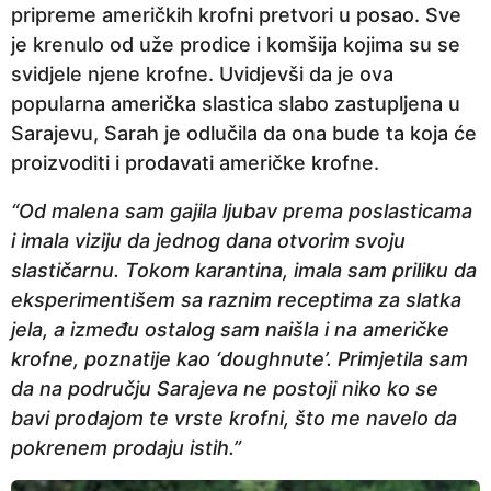
pripreme američkih krofni pretvori u posao. Sve
a
je krenulo od uže prodice i komšija kojima su se
p
svidjele njene krofne. Uvidjevši da je ova
r
popularna američka slastica slabo zastupljena u
i
Sarajevu, Sarah je odlučila da ona bude ta koja će
j
proizvoditi i prodavati američke krofne.
e
“Od malena sam gajila ljubav prema poslasticama
i imala viziju da jednog dana otvorim svoju
slastičarnu. Tokom karantina, imala sam priliku da
eksperimentišem sa raznim receptima za slatka
jela, a između ostalog sam naišla i na američke
krofne, poznatije kao ‘doughnute’. Primjetila sam
da na području Sarajeva ne postoji niko ko se
bavi prodajom te vrste krofni, što me navelo da
pokrenem prodaju istih.”