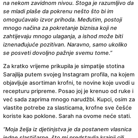
na nekom zavidnom nivou. Stoga je razumljivo da
se mladi plaše da pokrenu nešto što bi im
omogućavalo izvor prihoda. Međutim, postoji
mnogo načina za pokretanje biznisa koji ne
zahtijevaju mnogo ulaganja, a ishod može biti
iznenađujuće pozitivan. Naravno, samo ukoliko
se posveti dovoljno pažnje svemu tome.”
Za kratko vrijeme prikupila je simpatije stotina
Sarajlija putem svojeg Instagram profila, na kojem
objavljuje asortiman krofni, te novine koje uvodi u
recepturu pripreme. Posao joj je krenuo od ruke i
već sada zaprima mnogo narudžbi. Kupci, osim za
vlastite potrebe za slasticama, krofne sve češće
koriste kao poklone. Sarah na ovome neće stati.
“Moja želja iz djetinjstva je da postanem vlasnica
jedne slastičarne, što mi predstavlja krajnji cilj.