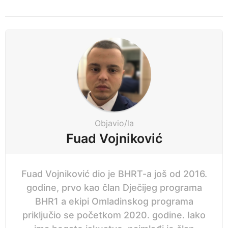
s
t
P
a
g
i
n
a
t
i
Objavio/la
o
Fuad Vojniković
n
Fuad Vojniković dio je BHRT-a još od 2016.
godine, prvo kao član Dječijeg programa
BHR1 a ekipi Omladinskog programa
priključio se početkom 2020. godine. Iako