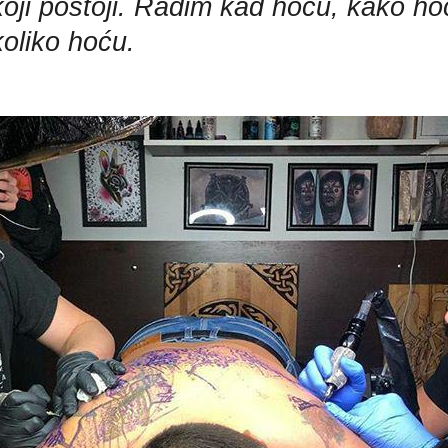
koji postoji. Radim kad hoću, kako ho
koliko hoću.