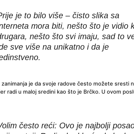
Prije je to bilo više – čisto slika sa
interneta mora biti, nešto što je vidio 
drugara, nešto što svi imaju, sad to v
ide sve više na unikatno i da je
jedinstveno.
zanimanja je da svoje radove često možete sresti na 
r radi u maloj sredini kao što je Brčko. U ovom poslu
Volim često reći: Ovo je najbolji posa