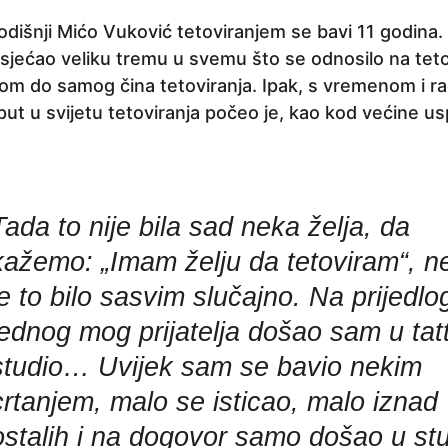
šnji Mićo Vuković tetoviranjem se bavi 11 godina. N
osjećao veliku tremu u svemu što se odnosilo na teto
om do samog čina tetoviranja. Ipak, s vremenom i r
put u svijetu tetoviranja počeo je, kao kod većine 
Tada to nije bila sad neka želja, da
kažemo: „Imam želju da tetoviram“, n
je to bilo sasvim slučajno. Na prijedlo
jednog mog prijatelja došao sam u tat
studio… Uvijek sam se bavio nekim
crtanjem, malo se isticao, malo iznad
ostalih i na dogovor samo došao u st