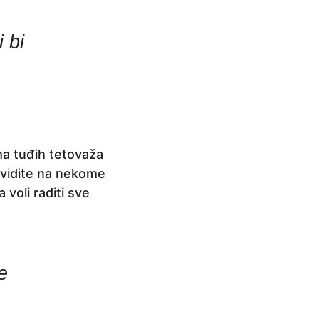
 bi
ma tuđih tetovaža
a vidite na nekome
 voli raditi sve
e
.