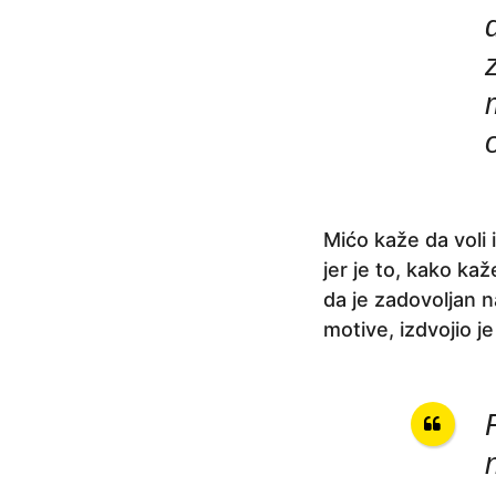
j
e
Mićo kaže da voli
jer je to, kako ka
da je zadovoljan n
motive, izdvojio je