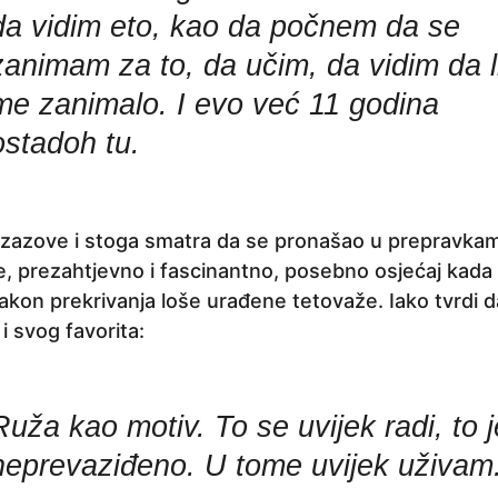
da vidim eto, kao da počnem da se
zanimam za to, da učim, da vidim da li
me zanimalo. I evo već 11 godina
ostadoh tu.
 izazove i stoga smatra da se pronašao u prepravka
že, prezahtjevno i fascinantno, posebno osjećaj kad
akon prekrivanja loše urađene tetovaže. Iako tvrdi da
 i svog favorita:
Ruža kao motiv. To se uvijek radi, to j
neprevaziđeno. U tome uvijek uživam