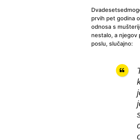
a
Dvadesetsedmogodi
p
prvih pet godina 
r
odnosa s mušterij
i
nestalo, a njegov 
j
poslu, slučajno:
e
7
g
o
d
i
n
a
p
r
i