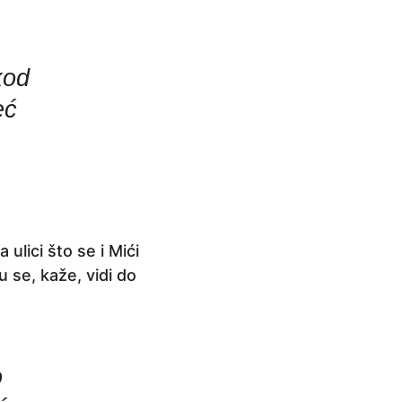
kod
eć
ulici što se i Mići
 se, kaže, vidi do
o