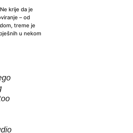
e krije da je
viranje – od
adom, treme je
uspješnih u nekom
ego
g
too
udio