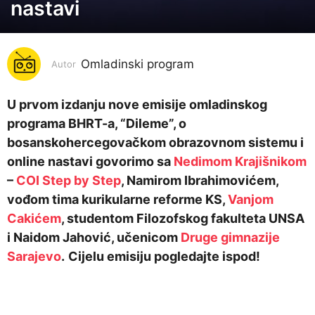
o
nastavi
d
i
n
Omladinski program
Autor
a
p
U prvom izdanju nove emisije omladinskog
r
programa BHRT-a, “Dileme”, o
i
bosanskohercegovačkom obrazovnom sistemu i
j
online nastavi govorimo sa
Nedimom Krajišnikom
e
–
COI Step by Step
, Namirom Ibrahimovićem,
5
vođom tima kurikularne reforme KS,
Vanjom
g
Cakićem
, studentom Filozofskog fakulteta UNSA
o
i Naidom Jahović, učenicom
Druge gimnazije
d
Sarajevo
.
Cijelu emisiju pogledajte ispod!
i
n
a