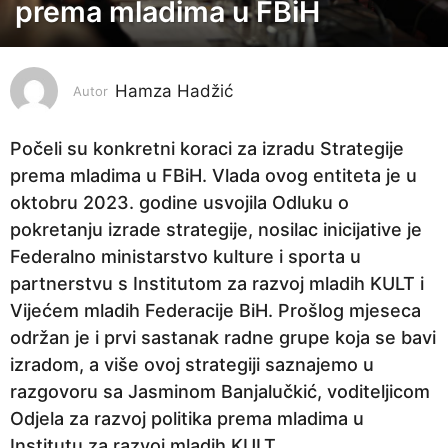
prema mladima u FBiH
g
o
d
i
Hamza Hadžić
Autor
n
e
Počeli su konkretni koraci za izradu Strategije
p
prema mladima u FBiH. Vlada ovog entiteta je u
r
oktobru 2023. godine usvojila Odluku o
i
pokretanju izrade strategije, nosilac inicijative je
j
Federalno ministarstvo kulture i sporta u
e
partnerstvu s Institutom za razvoj mladih KULT i
2
Vijećem mladih Federacije BiH. Prošlog mjeseca
g
održan je i prvi sastanak radne grupe koja se bavi
o
izradom, a više ovoj strategiji saznajemo u
d
razgovoru sa Jasminom Banjalučkić, voditeljicom
i
Odjela za razvoj politika prema mladima u
n
Institutu za razvoj mladih KULT.