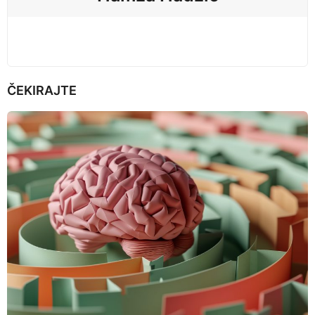
n
ČEKIRAJTE