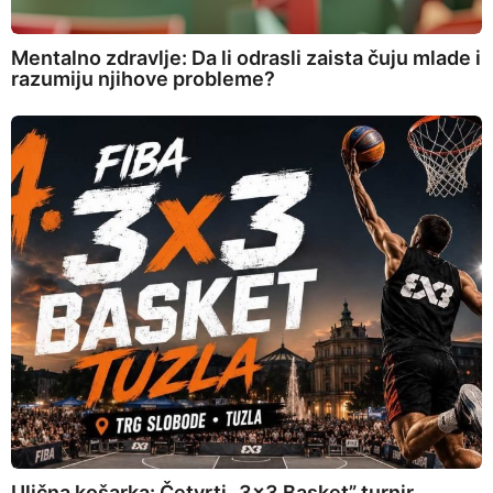
Mentalno zdravlje: Da li odrasli zaista čuju mlade i
razumiju njihove probleme?
Ulična košarka: Četvrti „3×3 Basket” turnir