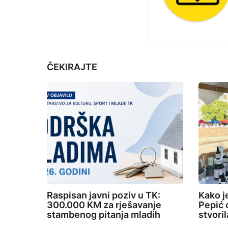
i
j
e
n
a
t
ČEKIRAJTE
i
o
n
Raspisan javni poziv u TK:
Kako j
300.000 KM za rješavanje
Pepić o
stambenog pitanja mladih
stvori