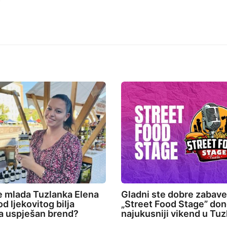
e mlada Tuzlanka Elena
Gladni ste dobre zabav
d ljekovitog bilja
„Street Food Stage” don
la uspješan brend?
najukusniji vikend u Tuz