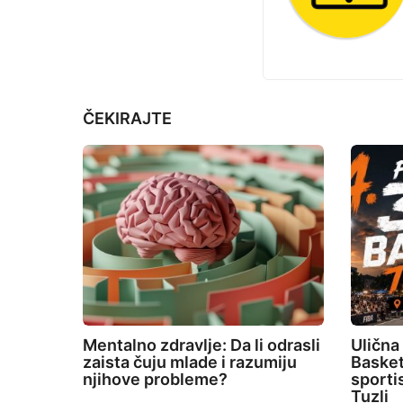
i
j
e
n
a
t
ČEKIRAJTE
i
o
n
Mentalno zdravlje: Da li odrasli
Ulična
zaista čuju mlade i razumiju
Basket
njihove probleme?
sporti
Tuzli