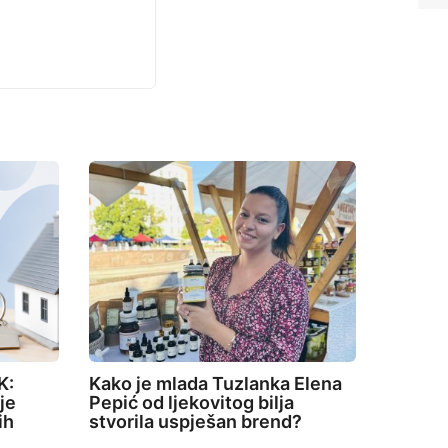
K:
Kako je mlada Tuzlanka Elena
je
Pepić od ljekovitog bilja
ih
stvorila uspješan brend?