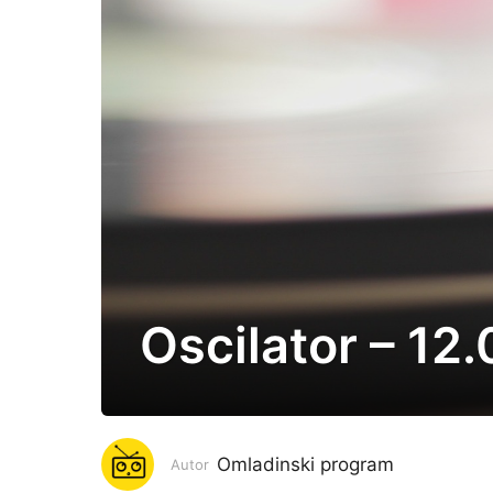
Oscilator – 12
5
g
o
d
i
Omladinski program
Autor
n