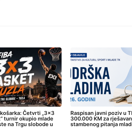
 košarka: Četvrti „3×3
Raspisan javni poziv u T
” turnir okupio mlade
300.000 KM za rješavan
ste na Trgu slobode u
stambenog pitanja mlad