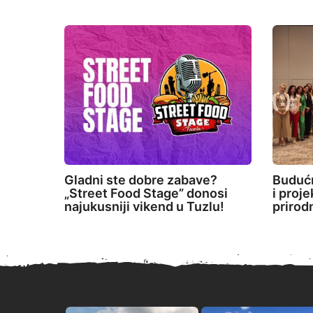
Gladni ste dobre zabave?
Budućn
„Street Food Stage” donosi
i proj
najukusniji vikend u Tuzlu!
prirod