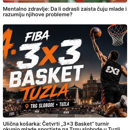
Mentalno zdravlje: Da li odrasli zaista čuju mlade i
razumiju njihove probleme?
Ulična košarka: Četvrti „3×3 Basket” turnir
okupio mlade sportiste na Trgu slobode u Tuzli