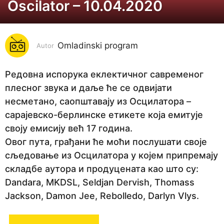
Oscilator – 10.04.2020
6
g
o
Omladinski program
d
Autor
i
n
Редовна испорука еклектичног саврeменог
a
плесног звука и даље ће се одвијати
p
несметано, саопштавају из Осцилатора –
r
сарајевско-берлинске етикете која емитује
i
своју емисију већ 17 година.
j
Овог пута, грађани ће моћи послушати своје
e
сљедовање из Осцилатора у којем припремају
6
складбе аутора и продуцената као што су:
g
Dandara, MKDSL, Seldjan Dervish, Thomass
o
Jackson, Damon Jee, Rebolledo, Darlyn Vlys.
d
i