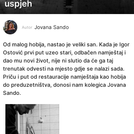
o
uspjeh
d
i
n
Jovana Sando
Autor
e
p
Od malog hobija, nastao je veliki san. Kada je Igor
r
Ostović prvi put uzeo stari, odbačen namještaj i
i
dao mu novi život, nije ni slutio da će ga taj
j
trenutak odvesti na mjesto gdje se nalazi sada.
e
Priču i put od restauracije namještaja kao hobija
2
do preduzetništva, donosi nam kolegica Jovana
g
Sando.
o
d
i
n
e