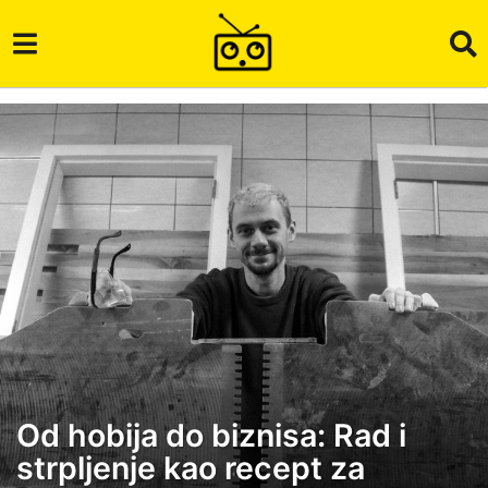
Od hobija do biznisa: Rad i
2
strpljenje kao recept za
g