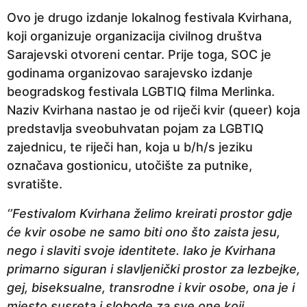
Ovo je drugo izdanje lokalnog festivala Kvirhana,
koji organizuje organizacija civilnog društva
Sarajevski otvoreni centar. Prije toga, SOC je
godinama organizovao sarajevsko izdanje
beogradskog festivala LGBTIQ filma Merlinka.
Naziv Kvirhana nastao je od riječi kvir (queer) koja
predstavlja sveobuhvatan pojam za LGBTIQ
zajednicu, te riječi han, koja u b/h/s jeziku
označava gostionicu, utočište za putnike,
svratište.
‘’Festivalom Kvirhana želimo kreirati prostor gdje
će kvir osobe ne samo biti ono što zaista jesu,
nego i slaviti svoje identitete. Iako je Kvirhana
primarno siguran i slavljenički prostor za lezbejke,
gej, biseksualne, transrodne i kvir osobe, ona je i
mjesto susreta i slobode za sve one koji