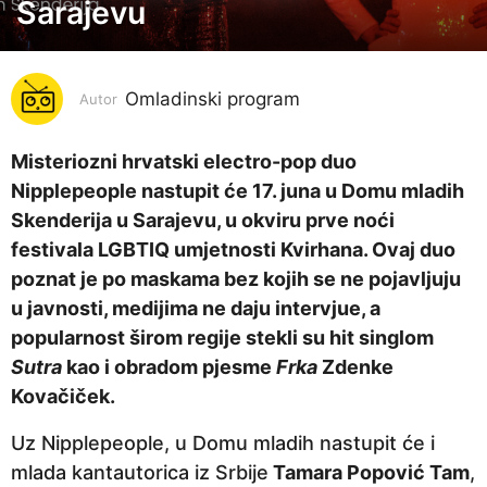
o
Sarajevu
d
i
n
Omladinski program
Autor
e
p
Misteriozni hrvatski electro-pop duo
r
Nipplepeople nastupit će 17. juna u Domu mladih
i
Skenderija u Sarajevu, u okviru prve noći
j
festivala LGBTIQ umjetnosti Kvirhana. Ovaj duo
e
poznat je po maskama bez kojih se ne pojavljuju
4
u javnosti, medijima ne daju intervjue, a
g
popularnost širom regije stekli su hit singlom
o
Sutra
kao i obradom pjesme
Frka
Zdenke
d
Kovačiček.
i
Uz Nipplepeople, u Domu mladih nastupit će i
n
mlada kantautorica iz Srbije
Tamara Popović Tam
,
e