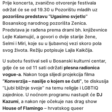
Prije koncerta, zvanično otvorenje festivala
održat će se od 19.30 u Pozorištu mladih uz
pozorišnu predstavu ‘’Ugasimo svjetlo’’
Bosanskog narodnog pozorišta Zenica.
Predstava je rađena prema drami bh. književnice
Lejle Kalamujić, a govori o dvije starije žene,
Selmi i Miri, koje su u ljubavnoj vezi skoro pola
svog života. Režiju potpisuje Lajla Kaikčija.
U subotu festival seli u Bosanski kulturni centar,
gdje će se od 11 sati održati
plesna radionica
vogue-a
. Nakon toga slijedi projekcija filma
“Konverzija – nasilje o kojem se ćuti”
, te diskusija
‘’Ljubi bližnje svoje’’ na temu religije i LGBTIQ
zajednice. U noćnom programu nastupit će
DJ
Kazumi
, a nakon nje očekuje nas drag show
House of Flamingo
– hrvatskog queer