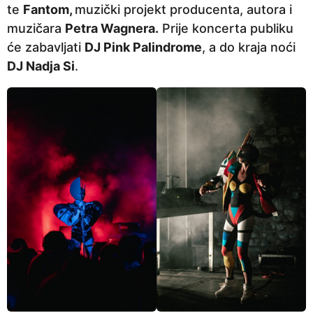
te
Fantom,
muzički projekt producenta, autora i
p
muzičara
Petra Wagnera.
Prije koncerta publiku
r
će zabavljati
DJ Pink Palindrome
, a do kraja noći
i
DJ Nadja Si
.
j
e