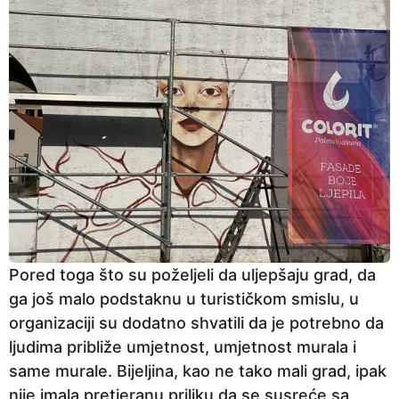
Pored toga što su poželjeli da uljepšaju grad, da
ga još malo podstaknu u turističkom smislu, u
organizaciji su dodatno shvatili da je potrebno da
ljudima približe umjetnost, umjetnost murala i
same murale. Bijeljina, kao ne tako mali grad, ipak
nije imala pretjeranu priliku da se susreće sa