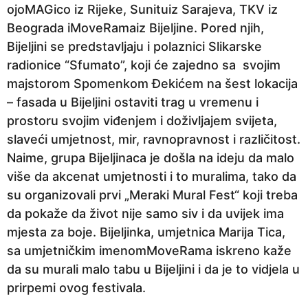
ojoMAGico iz Rijeke, Sunituiz Sarajeva, TKV iz
n
Beograda iMoveRamaiz Bijeljine. Pored njih,
e
Bijeljini se predstavljaju i polaznici Slikarske
p
radionice “Sfumato”, koji će zajedno sa svojim
r
majstorom Spomenkom Đekićem na šest lokacija
i
– fasada u Bijeljini ostaviti trag u vremenu i
j
prostoru svojim viđenjem i doživljajem svijeta,
e
slaveći umjetnost, mir, ravnopravnost i različitost.
Naime, grupa Bijeljinaca je došla na ideju da malo
više da akcenat umjetnosti i to muralima, tako da
su organizovali prvi „Meraki Mural Fest“ koji treba
da pokaže da život nije samo siv i da uvijek ima
mjesta za boje. Bijeljinka, umjetnica Marija Tica,
sa umjetničkim imenomMoveRama iskreno kaže
da su murali malo tabu u Bijeljini i da je to vidjela u
prirpemi ovog festivala.