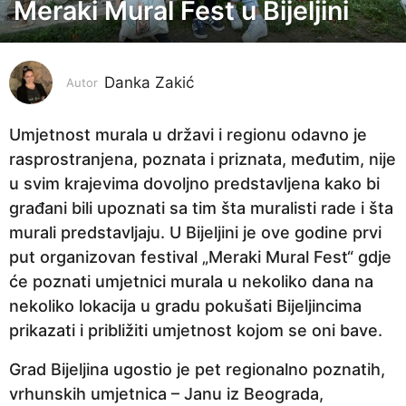
Meraki Mural Fest u Bijeljini
4
g
o
Danka Zakić
d
Autor
i
n
Umjetnost murala u državi i regionu odavno је
e
rasprostranjena, poznata i priznata, međutim, nije
p
u svim krajevima dovoljno predstavljena kako bi
r
građani bili upoznati sa tim šta muralisti rade i šta
i
murali predstavljaju. U Bijeljini je ove godine prvi
j
put organizovan festival „Meraki Mural Fest“ gdje
e
će poznati umjetnici murala u nekoliko dana na
4
nekoliko lokacija u gradu pokušati Bijeljincima
g
prikazati i približiti umjetnost kojom se oni bave.
o
Grad Bijeljina ugostio je pet regionalno poznatih,
d
vrhunskih umjetnica – Janu iz Beograda,
i