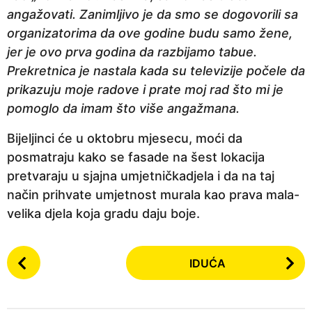
angažovati. Zanimljivo je da smo se dogovorili sa
organizatorima da ove godine budu samo žene,
jer je ovo prva godina da razbijamo tabue.
Prekretnica je nastala kada su televizije počele da
prikazuju moje radove i prate moj rad što mi je
pomoglo da imam što više angažmana.
Bijeljinci će u oktobru mjesecu, moći da
posmatraju kako se fasade na šest lokacija
pretvaraju u sjajna umjetničkadjela i da na taj
način prihvate umjetnost murala kao prava mala-
velika djela koja gradu daju boje.
P
IDUĆA
o
s
t