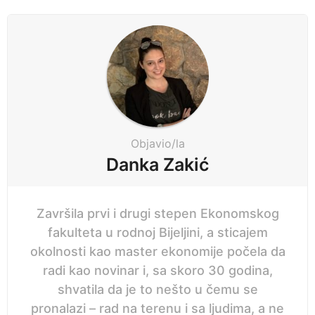
P
a
g
i
n
a
t
i
Objavio/la
o
Danka Zakić
n
Završila prvi i drugi stepen Ekonomskog
fakulteta u rodnoj Bijeljini, a sticajem
okolnosti kao master ekonomije počela da
radi kao novinar i, sa skoro 30 godina,
shvatila da je to nešto u čemu se
pronalazi – rad na terenu i sa ljudima, a ne