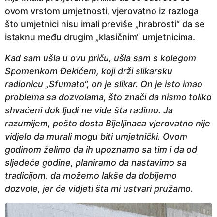
ovom vrstom umjetnosti, vjerovatno iz razloga
što umjetnici nisu imali previše „hrabrosti“ da se
istaknu među drugim „klasičnim“ umjetnicima.
Kad sam ušla u ovu priču, ušla sam s kolegom
Spomenkom Đekićem, koji drži slikarsku
radionicu „Sfumato“, on je slikar. On je isto imao
problema sa dozvolama, što znači da nismo toliko
shvaćeni dok ljudi ne vide šta radimo. Ja
razumijem, pošto dosta Bijeljinaca vjerovatno nije
vidjelo da murali mogu biti umjetnički. Ovom
godinom želimo da ih upoznamo sa tim i da od
sljedeće godine, planiramo da nastavimo sa
tradicijom, da možemo lakše da dobijemo
dozvole, jer će vidjeti šta mi ustvari pružamo.