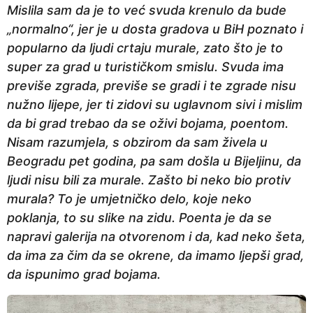
Mislila sam da je to već svuda krenulo da bude
„normalno“, jer je u dosta gradova u BiH poznato i
popularno da ljudi crtaju murale, zato što je to
super za grad u turističkom smislu. Svuda ima
previše zgrada, previše se gradi i te zgrade nisu
nužno lijepe, jer ti zidovi su uglavnom sivi i mislim
da bi grad trebao da se oživi bojama, poentom.
Nisam razumjela, s obzirom da sam živela u
Beogradu pet godina, pa sam došla u Bijeljinu, da
ljudi nisu bili za murale. Zašto bi neko bio protiv
murala? To je umjetničko delo, koje neko
poklanja, to su slike na zidu. Poenta je da se
napravi galerija na otvorenom i da, kad neko šeta,
da ima za čim da se okrene, da imamo ljepši grad,
da ispunimo grad bojama.