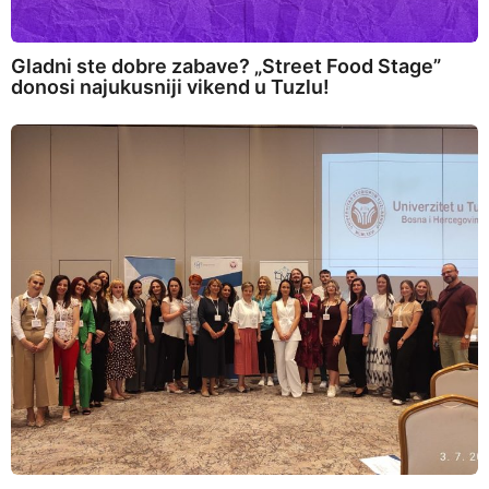
Gladni ste dobre zabave? „Street Food Stage”
donosi najukusniji vikend u Tuzlu!