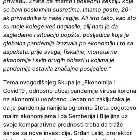
privredu. Znate da imamo i posebnu sekciju koja
se bavi poslovnim susretima. Imamo goste, 20-
ak privrednika iz naše regije. Ali isto tako, kao što
su moje kolege već naglasile, cilj nam je da
sagledamo i situaciju uopšte, posljedice koje je
globalna pandemija izazvala po ekonomiju i to sa
aspekata, prije svega, fiskalne, monetarne
ekonomije i svih drugih oblasti u kojima je
pandemija ostavila značajne posljedice.“
Tema ovogodišnjeg Skupa je „Ekonomija i
Covid19“, odnosno uticaj pandemije virusa korona
na ekonomiju uopšteno. Jedan od zaključaka je
da je pandemija nanijela ogromnu štetu pogotovo
malim ekonomijama i da Semberija i Bijeljina uz
svoje komparativne prednosti treba da traže
šanse za nove investicije. Srđan Lalić, prorektor