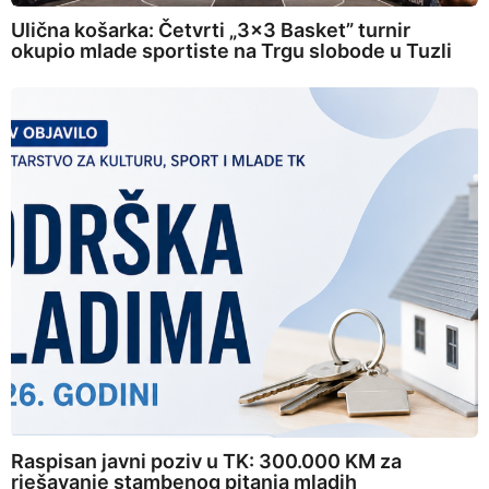
Ulična košarka: Četvrti „3×3 Basket” turnir
okupio mlade sportiste na Trgu slobode u Tuzli
Raspisan javni poziv u TK: 300.000 KM za
rješavanje stambenog pitanja mladih