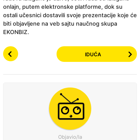
onlajn, putem elektronske platforme, dok su
ostali učesnici dostavili svoje prezentacije koje će
biti objavljene na veb sajtu naučnog skupa
EKONBIZ.
P
IDUĆA
o
s
t
P
a
g
i
n
a
t
Objavio/la
i