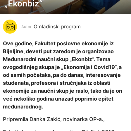
„Ekonbiz“
g
o
d
i
Omladinski program
Autor
n
a
Ove godine, Fakultet poslovne ekonomije iz
p
Bijeljine, deveti put zaredom je organizovao
r
Međunarodni naučni skup „Ekonbiz“. Tema
i
ovogodišnjeg skupa je „Ekonomija i Covid19“, a
j
od samih početaka, pa do danas, interesovanje
e
studenata, profesora i stručnjaka iz oblasti
5
ekonomije za naučni skup je raslo, tako da je on
g
već nekoliko godina unazad poprimio epitet
o
međunarodnog.
d
Pripremila Danka Zakić, novinarka OP-a.,
i
n