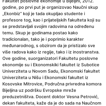
Fakultet poslovne ekonomije u Bijeljini, 2012.
a
godine, po prvi put je organizovao Naučni skup
p
„Ekonbiz“ koji je tada okupljao studente i
r
profesore tog, kao i prijateljskih fakulteta koji su
i
se predstavljali svojim radovima na određenu
j
temu. Skup je godinama postao kako
e
tradicionalan, tako je i poprimio karakter
međunarodnog, s obzirom da je pristizalo sve
više radova kako iz regije, tako i iz inostranstva.
Ove godine, suorganizatori Fakultetu poslovne
ekonomije su i Ekonomskiki fakultet iz Subotice
Univerziteta u Novom Sadu, Ekonomski fakultet
Univerziteta u Nišu i Ekonomski fakultet iz
Kosovske Mitrovice, Područna privredna komora
Bijeljina uz podršku Evropske mreže
preduzetništva. Docent doktor Vesna Petrović,
dekan fakulteta, kaže da je do sada na Naučnom