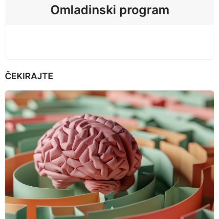
Omladinski program
o
n
ČEKIRAJTE