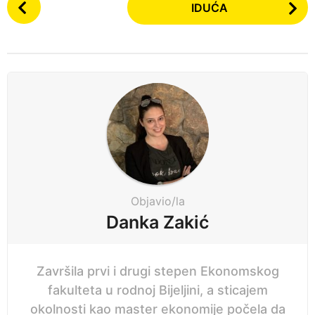
IDUĆA
o
n
s
e
t
p
P
r
a
i
g
j
i
e
n
a
t
i
Objavio/la
o
Danka Zakić
n
Završila prvi i drugi stepen Ekonomskog
fakulteta u rodnoj Bijeljini, a sticajem
okolnosti kao master ekonomije počela da