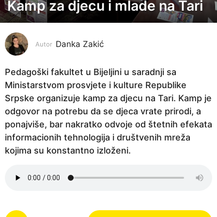
Kamp za djecu i mlade na Tari
3
g
o
Danka Zakić
d
Autor
i
n
Pedagoški fakultet u Bijeljini u saradnji sa
e
Ministarstvom prosvjete i kulture Republike
p
Srpske organizuje kamp za djecu na Tari. Kamp je
r
odgovor na potrebu da se djeca vrate prirodi, a
i
ponajviše, bar nakratko odvoje od štetnih efekata
j
informacionih tehnologija i društvenih mreža
e
kojima su konstantno izloženi.
3
g
o
d
P
i