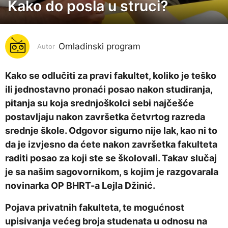
Kako do posla u struci?
6
g
o
Omladinski program
d
Autor
i
n
Kako se odlučiti za pravi fakultet, koliko je teško
a
ili jednostavno pronaći posao nakon studiranja,
p
pitanja su koja srednjoškolci sebi najčešće
r
postavljaju nakon završetka četvrtog razreda
i
srednje škole. Odgovor sigurno nije lak, kao ni to
j
da je izvjesno da ćete nakon završetka fakulteta
e
raditi posao za koji ste se školovali. Takav slučaj
6
je sa našim sagovornikom, s kojim je razgovarala
g
novinarka OP BHRT-a Lejla Džinić.
o
Pojava privatnih fakulteta, te mogućnost
d
upisivanja većeg broja studenata u odnosu na
i