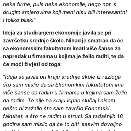
neke firme, puls neke ekonomije, nego npr. s
drugim smjerovima koji meni nisu bili interesantni
i toliko bliski”
Ideja za studiranjem ekonomije javila se pri
završetku srednje škole. Nihad je smatrao da će
sa ekonomskim fakultetom imati više šanse za
napredak u firmama u kojima je želio raditi, te da
će moći živjeti od toga
:
”
Ideja se javila pri kraju srednje škole iz razloga
što sam mislio da sa Ekonomkim fakultetom ima
više šanse da radim u firmama u kojima sam želio
da radim. To nije na kraju ispao slučaj i nisam
nešto ni zažalio što sam završio Eonomski
fakultet, a što ne radim u struci. Sa tadašnjih 18
godina sam mislio da će to biti sasvim dovoljno