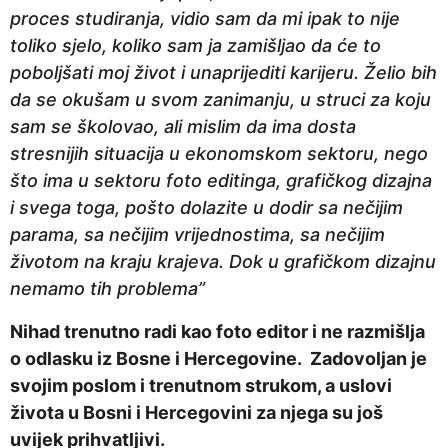
proces studiranja, vidio sam da mi ipak to nije
toliko sjelo, koliko sam ja zamišljao da će to
poboljšati moj život i unaprijediti karijeru. Želio bih
da se okušam u svom zanimanju, u struci za koju
sam se školovao, ali mislim da ima dosta
stresnijih situacija u ekonomskom sektoru, nego
što ima u sektoru foto editinga, grafičkog dizajna
i svega toga, pošto dolazite u dodir sa nečijim
parama, sa nečijim vrijednostima, sa nečijim
životom na kraju krajeva. Dok u grafičkom dizajnu
nemamo tih problema”
Nihad trenutno radi kao foto editor i ne razmišlja
o odlasku iz Bosne i Hercegovine. Zadovoljan je
svojim poslom i trenutnom strukom, a uslovi
života u Bosni i Hercegovini za njega su još
uvijek prihvatljivi.