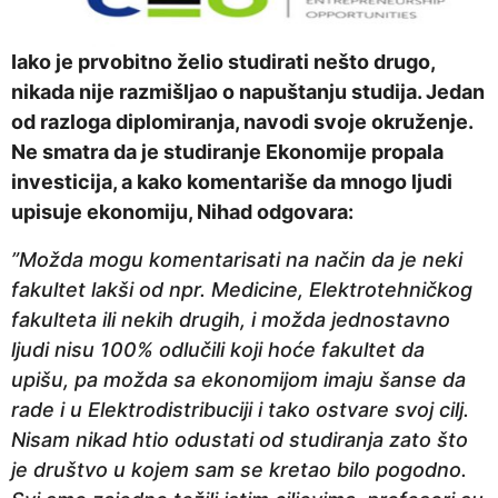
Iako je prvobitno želio studirati nešto drugo,
nikada nije razmišljao o napuštanju studija. Jedan
od razloga diplomiranja, navodi svoje okruženje.
Ne smatra da je studiranje Ekonomije propala
investicija, a kako komentariše da mnogo ljudi
upisuje ekonomiju, Nihad odgovara:
”Možda mogu komentarisati na način da je neki
fakultet lakši od npr. Medicine, Elektrotehničkog
fakulteta ili nekih drugih, i možda jednostavno
ljudi nisu 100% odlučili koji hoće fakultet da
upišu, pa možda sa ekonomijom imaju šanse da
rade i u Elektrodistribuciji i tako ostvare svoj cilj.
Nisam nikad htio odustati od studiranja zato što
je društvo u kojem sam se kretao bilo pogodno.