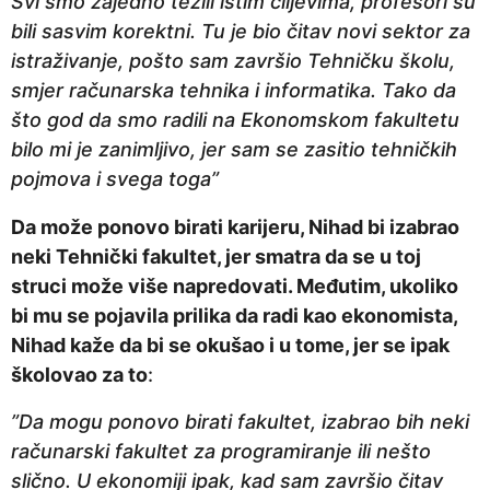
Svi smo zajedno težili istim ciljevima, profesori su
bili sasvim korektni. Tu je bio čitav novi sektor za
istraživanje, pošto sam završio Tehničku školu,
smjer računarska tehnika i informatika. Tako da
što god da smo radili na Ekonomskom fakultetu
bilo mi je zanimljivo, jer sam se zasitio tehničkih
pojmova i svega toga”
Da može ponovo birati karijeru, Nihad bi izabrao
neki Tehnički fakultet, jer smatra da se u toj
struci može više napredovati. Međutim, ukoliko
bi mu se pojavila prilika da radi kao ekonomista,
Nihad kaže da bi se okušao i u tome, jer se ipak
školovao za to
:
”Da mogu ponovo birati fakultet, izabrao bih neki
računarski fakultet za programiranje ili nešto
slično. U ekonomiji ipak, kad sam završio čitav