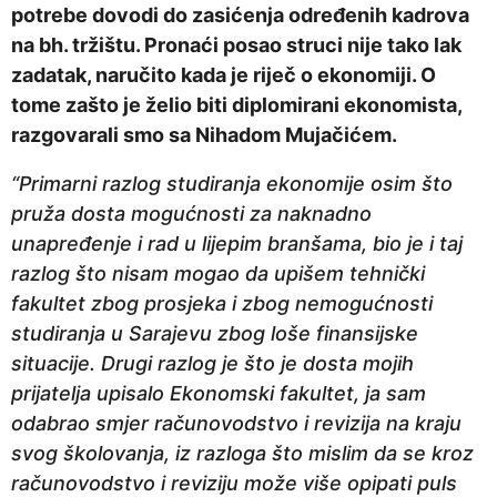
potrebe dovodi do zasićenja određenih kadrova
n
na bh. tržištu. Pronaći posao struci nije tako lak
a
zadatak, naručito kada je riječ o ekonomiji. O
p
tome zašto je želio biti diplomirani ekonomista,
r
razgovarali smo sa Nihadom Mujačićem.
i
j
“Primarni razlog studiranja ekonomije osim što
e
pruža dosta mogućnosti za naknadno
unapređenje i rad u lijepim branšama, bio je i taj
razlog što nisam mogao da upišem tehnički
fakultet zbog prosjeka i zbog nemogućnosti
studiranja u Sarajevu zbog loše finansijske
situacije. Drugi razlog je što je dosta mojih
prijatelja upisalo Ekonomski fakultet, ja sam
odabrao smjer računovodstvo i revizija na kraju
svog školovanja, iz razloga što mislim da se kroz
računovodstvo i reviziju može više opipati puls