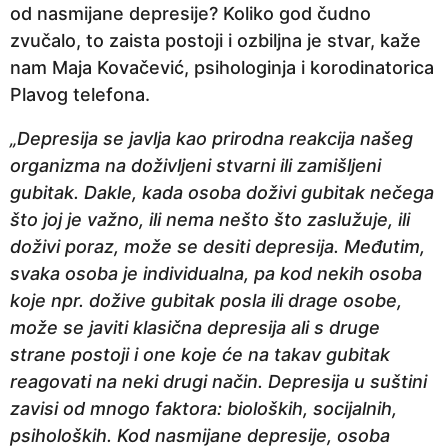
od nasmijane depresije? Koliko god čudno
e
zvučalo, to zaista postoji i ozbiljna je stvar, kaže
p
nam Maja Kovačević, psihologinja i korodinatorica
r
Plavog telefona.
i
j
„Depresija se javlja kao prirodna reakcija našeg
e
organizma na doživljeni stvarni ili zamišljeni
gubitak. Dakle, kada osoba doživi gubitak nečega
što joj je važno, ili nema nešto što zaslužuje, ili
doživi poraz, može se desiti depresija. Međutim,
svaka osoba je individualna, pa kod nekih osoba
koje npr. dožive gubitak posla ili drage osobe,
može se javiti klasična depresija ali s druge
strane postoji i one koje će na takav gubitak
reagovati na neki drugi način. Depresija u suštini
zavisi od mnogo faktora: bioloških, socijalnih,
psiholoških. Kod nasmijane depresije, osoba