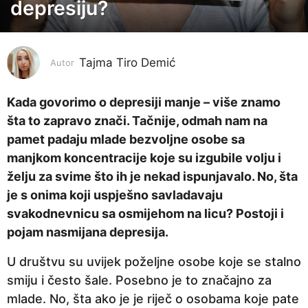
depresiju?
g
o
d
i
Tajma Tiro Demić
Autor
n
e
Kada govorimo o depresiji manje – više znamo
p
šta to zapravo znači. Tačnije, odmah nam na
r
pamet padaju mlade bezvoljne osobe sa
i
manjkom koncentracije koje su izgubile volju i
j
želju za svime što ih je nekad ispunjavalo. No, šta
e
je s onima koji uspješno savladavaju
3
svakodnevnicu sa osmijehom na licu? Postoji i
g
pojam nasmijana depresija.
o
U društvu su uvijek poželjne osobe koje se stalno
d
smiju i često šale. Posebno je to značajno za
i
mlade. No, šta ako je je riječ o osobama koje pate
n