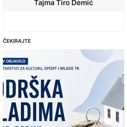
Tajma Tiro Demić
o
n
ČEKIRAJTE