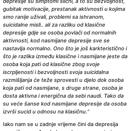
depresije su simptomi slični, a to su bezvoljnost,
gubitak motivacije, prestanak aktivnosti u kojima
smo ranije uživali, problemi sa ishranom,
suicidalne misli.. ali za razliku od klasične
depresije gdje se osoba povlači od normalnih
aktivnosti, kod nasmijane depresije sve se
nastavlja normalno. Ono što je još karkteristično i
što je razlika između klasične i nasmijane jeste da
osoba koja pati od klasične zbog svoje
iscrpljenosti i bezvoljnosti svoja suicidalna
razmišljanja će teže sprovesti u djelo dok osoba
koja pati od nasmijane, s druge strane, osoba je
dosta aktivna i energična da sebi naudi. Tako da
su veće šanse kod nasmijane depresije da osoba
izvrši sucid u odnosu na klasičnu.“
Iako nam se u zadnje vrijeme čini da depresija