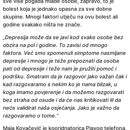
sve više pogađa mlade osobe, zapravo, to je
bolest koja je jednako opasna za sve dobne
skupine. Mnogi faktori utječu na ovu bolest ali
godine svakako ništa ne znače.
„Depresija može da se javi kod svake osobe bez
obzira na pol i godine. To zavisi od mnogo
faktora. Već smo spomenuli simptome nasmijane
depresije i mnogo je teže prepoznati da osoba
pati od depresije i teže nam je pružiti pomoć i
podršku. Smatram da je razgovor jako važan čak i
kad razgovaramo s nekim ko je nama blizak, u
koga imamo povjerenje i da možemo razgovarati
bez straha od osude i da će nas kritikovati ili da
neće validirat naša osjećanja. Jako je važno da
razgovaramo o tome.“
Maja Kovačević je kooridnatorica Plavog telefona.