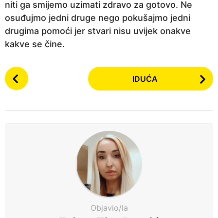
niti ga smijemo uzimati zdravo za gotovo. Ne
osuđujmo jedni druge nego pokušajmo jedni
drugima pomoći jer stvari nisu uvijek onakve
kakve se čine.
P
IDUĆA
o
s
t
P
a
g
i
n
a
t
Objavio/la
i