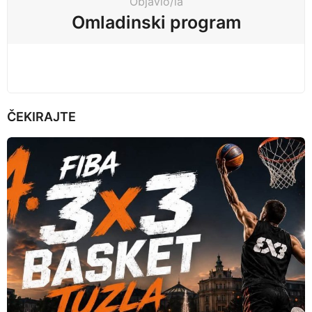
Objavio/la
i
Omladinski program
o
n
ČEKIRAJTE