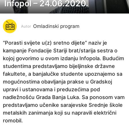
Infopol – 24.06.2020.
6
g
o
Omladinski program
d
Autor
i
n
“Porasti svijete u(z) sretno dijete” naziv je
a
kampanje Fondacije Stariji brat/starija sestra o
p
kojoj govorimo u ovom izdanju Infopola. Budućim
r
studentima predstavljamo bijeljinske državne
i
fakultete, a banjalučke studente upoznajemo sa
j
mogućnostima obavljanja prakse u Gradskoj
e
upravi i ustanovama i preduzećima pod
6
nadležnošću Grada Banja Luka. Sa ponosom vam
g
predstavljamo učenike sarajevske Srednje škole
o
metalskih zanimanja koji su napravili električni
d
romobil.
i