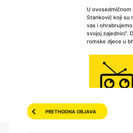
a
U ovosedmičnom I
p
Stanković koji su
r
vas i ohrabrujemo
i
svojoj zajednici”.
j
romske djece u bh
e
6
g
o
d
i
n
a
P
p
PRETHODNA OBJAVA
o
r
i
s