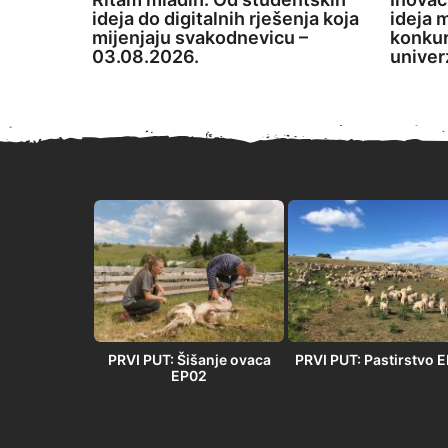
ideja do digitalnih rješenja koja
ideja m
mijenjaju svakodnevicu –
konkur
03.08.2026.
univer
PRVI PUT” –
PRVI PUT: Šišanje ovaca
PRVI PUT: Pastirstvo 
 u Orlovači
EP02