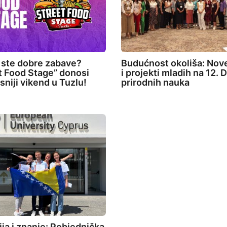
 ste dobre zabave?
Budućnost okoliša: Nove
t Food Stage” donosi
i projekti mladih na 12.
sniji vikend u Tuzlu!
prirodnih nauka
ija i znanje: Pobjednička