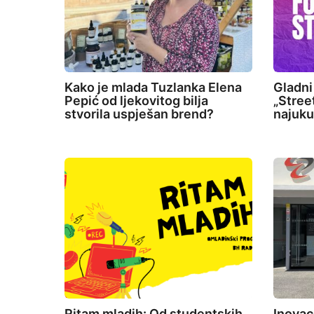
Kako je mlada Tuzlanka Elena
Gladni
Pepić od ljekovitog bilja
„Stree
stvorila uspješan brend?
najuku
Ritam mladih: Od studentskih
Inovac