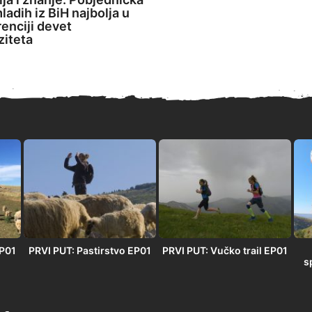
ladih iz BiH najbolja u
enciji devet
ziteta
EP01
PRVI PUT: Pastirstvo EP01
PRVI PUT: Vučko trail EP01
s