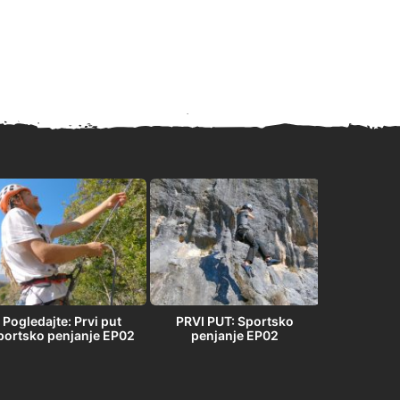
Pogledajte: Prvi put
PRVI PUT: Sportsko
PRVI PU
portsko penjanje EP02
penjanje EP02
penja