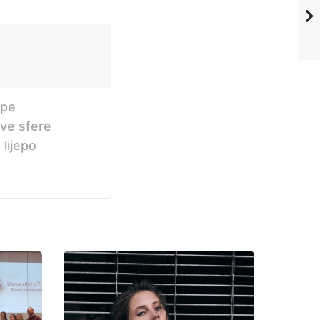
ipe
sve sfere
 lijepo