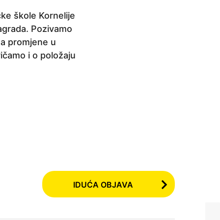
e škole Kornelije
nagrada. Pozivamo
aga promjene u
ričamo i o položaju
IDUĆA OBJAVA