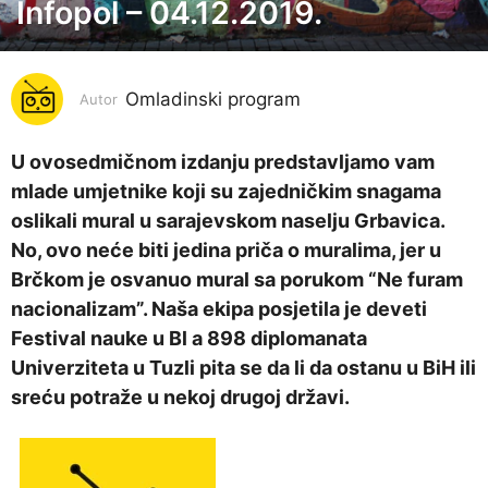
Infopol – 04.12.2019.
7
g
o
Omladinski program
d
Autor
i
n
U ovosedmičnom izdanju predstavljamo vam
a
mlade umjetnike koji su zajedničkim snagama
p
oslikali mural u sarajevskom naselju Grbavica.
r
No, ovo neće biti jedina priča o muralima, jer u
i
Brčkom je osvanuo mural sa porukom “Ne furam
j
nacionalizam”. Naša ekipa posjetila je deveti
e
Festival nauke u Bl a 898 diplomanata
7
Univerziteta u Tuzli pita se da li da ostanu u BiH ili
g
sreću potraže u nekoj drugoj državi.
o
d
i