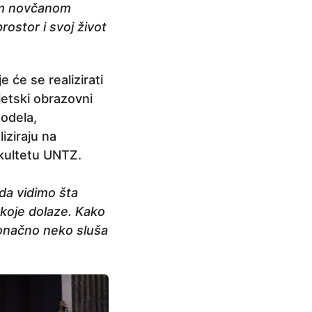
om novčanom
prostor i svoj život
 će se realizirati
jetski obrazovni
modela,
iziraju na
fakultetu UNTZ.
da vidimo šta
 koje dolaze. Kako
konačno neko sluša