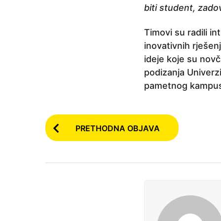
biti student, zadov
Timovi su radili i
inovativnih rješen
ideje koje su novč
podizanja Univerz
pametnog kampusa
P
PRETHODNA OBJAVA
o
s
t
P
a