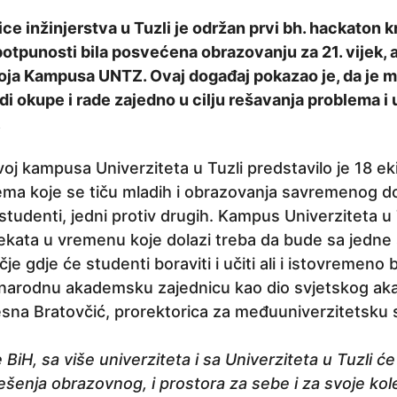
ce inžinjerstva u Tuzli je održan prvi bh. hackaton k
potpunosti bila posvećena obrazovanju za 21. vijek, 
oja Kampusa UNTZ. Ovaj događaj pokazao je, da je 
di okupe i rade zajedno u cilju rešavanja problema i
.
voj kampusa Univerziteta u Tuzli predstavilo je 18 eki
tema koje se tiču mladih i obrazovanja savremenog do
 studenti, jedni protiv drugih. Kampus Univerziteta u
jekata u vremenu koje dolazi treba da bude sa jedne
e gdje će studenti boraviti i učiti ali i istovremeno b
unarodnu akademsku zajednicu kao dio svjetskog a
Vesna Bratovčić, prorektorica za međuuniverzitetsk
ele BiH, sa više univerziteta i sa Univerziteta u Tuzli ć
rješenja obrazovnog, i prostora za sebe i za svoje kol