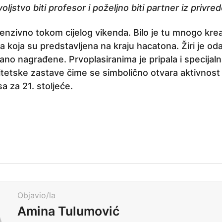
oljstvo biti profesor i poželjno biti partner iz privred
ntenzivno tokom cijelog vikenda. Bilo je tu mnogo kreat
ja koja su predstavljena na kraju hacatona. Žiri je od
ano nagrađene. Prvoplasiranima je pripala i specijal
itetske zastave čime se simbolično otvara aktivnost
 za 21. stoljeće.
Objavio/la
Amina Tulumović