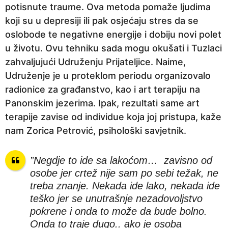
potisnute traume. Ova metoda pomaže ljudima
a
koji su u depresiji ili pak osjećaju stres da se
p
oslobode te negativne energije i dobiju novi polet
r
u životu. Ovu tehniku sada mogu okušati i Tuzlaci
i
zahvaljujući Udruženju Prijateljice. Naime,
j
Udruženje je u proteklom periodu organizovalo
e
radionice za građanstvo, kao i art terapiju na
Panonskim jezerima. Ipak, rezultati same art
terapije zavise od individue koja joj pristupa, kaže
nam Zorica Petrović, psihološki savjetnik.
”Negdje to ide sa lakoćom…
zavisno od
osobe jer
crtež nije sam po sebi težak, ne
treba znanje. Nekada ide lako, nekada ide
teško jer se unutrašnje nezadovoljstvo
pokrene i onda to može da bude bolno.
Onda to traje dugo.. ako je osoba