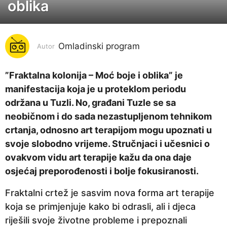
oblika
g
o
d
i
Omladinski program
Autor
n
a
”Fraktalna kolonija – Moć boje i oblika” je
p
manifestacija koja je u proteklom periodu
r
održana u Tuzli. No, građani Tuzle se sa
i
neobičnom i do sada nezastupljenom tehnikom
j
crtanja, odnosno art terapijom mogu upoznati u
e
svoje slobodno vrijeme. Stručnjaci i učesnici o
7
ovakvom vidu art terapije kažu da ona daje
g
osjećaj preporođenosti i bolje fokusiranosti.
o
Fraktalni crtež je sasvim nova forma art terapije
d
koja se primjenjuje kako bi odrasli, ali i djeca
i
riješili svoje životne probleme i prepoznali
n