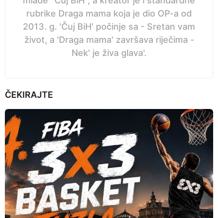
mlade ''Čuj BiH'', a kreator je i standardne
rubrike Draga mama koja je dio OP-a od
2013. g. 'Čuj BiH' počinje sa - Sretan vam
život, a 'Draga mama' završava riječima -
Nek' je živa glava'.
ČEKIRAJTE