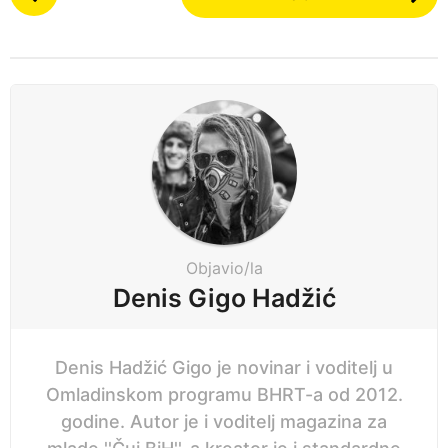
o
n
s
a
t
p
P
r
a
i
g
j
i
e
n
a
t
i
Objavio/la
o
Denis Gigo Hadžić
n
Denis Hadžić Gigo je novinar i voditelj u
Omladinskom programu BHRT-a od 2012.
godine. Autor je i voditelj magazina za