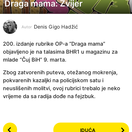
Draga mama: Zvijer
6
g
o
Denis Gigo Hadžić
d
Autor
i
n
200. izdanje rubrike OP-a “Draga mama”
a
objavljeno je na talasima BHR1 u magazinu za
p
mlade “Čuj BiH” 9. marta.
r
Zbog zatvorenih puteva, otežanog mokrenja,
i
pokvarenih kazaljki na policijskom satu i
j
neuslišenih molitvi, ovoj rubrici trebalo je neko
e
vrijeme da sa radija dođe na fejzbuk.
6
g
o
d
P
IDUĆA
i