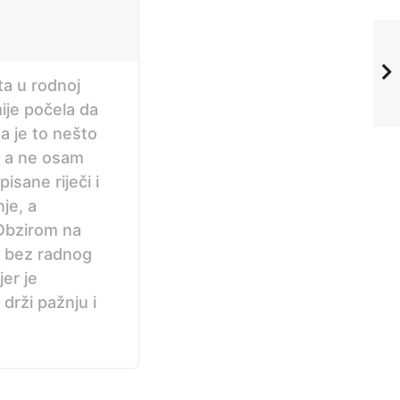
ta u rodnoj
mije počela da
da je to nešto
, a ne osam
pisane riječi i
nje, a
 Obzirom na
d bez radnog
er je
rži pažnju i