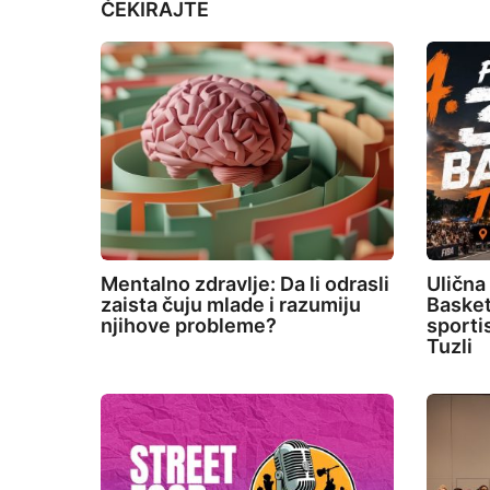
ČEKIRAJTE
Mentalno zdravlje: Da li odrasli
Ulična
zaista čuju mlade i razumiju
Basket
njihove probleme?
sporti
Tuzli