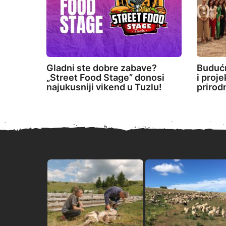
Gladni ste dobre zabave?
Budućn
„Street Food Stage” donosi
i proj
najukusniji vikend u Tuzlu!
prirod