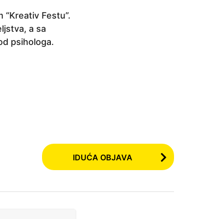
 “Kreativ Festu”.
jstva, a sa
od psihologa.
IDUĆA OBJAVA