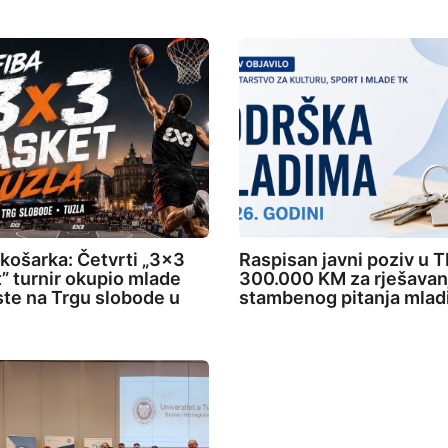
 košarka: Četvrti „3×3
Raspisan javni poziv u T
” turnir okupio mlade
300.000 KM za rješavan
ste na Trgu slobode u
stambenog pitanja mlad