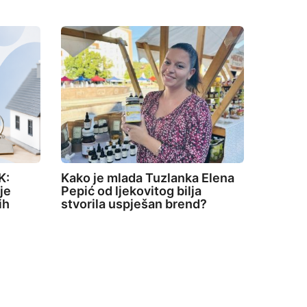
K:
Kako je mlada Tuzlanka Elena
je
Pepić od ljekovitog bilja
ih
stvorila uspješan brend?