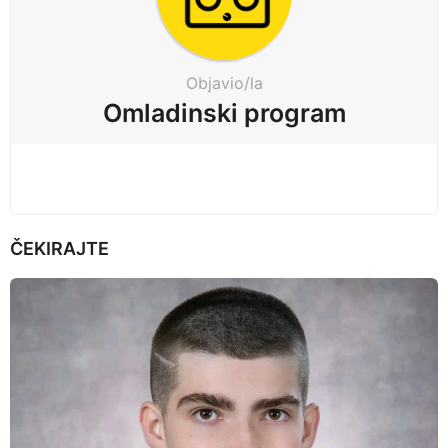
n
a
t
Objavio/la
i
Omladinski program
o
n
ČEKIRAJTE