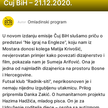
Čuj BiH – 21.12.2020.
6
g
o
Omladinski program
d
Autor
i
n
U novom izdanju emisije Čuj BiH slušamo priču o
a
predstavi “Ne igraj na Engleze”, koju nam iz
p
Mostara donosi kolega Matija Krivošić,
r
nevjerovatan primjer kako povezati dizajnerstvo i
i
film, pokazala nam je Sumeja Arifović. Ona je
j
jedna od najmlađih dizajnerica na prostoru Bosne
e
i Hercegovine.
6
Futsal klub “Radnik-siti”, neprikosnoven je i
g
nemaju nijednu izgubljenu utakmicu. Prilog
o
pripremila Danka Zakić. O humanitarnom projektu
d
Hazima Hadžića, mladog pisca. On je za
i
Udruženje roditelja djece – osoba sa autizmom