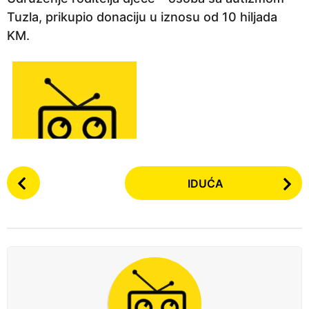
n
Tuzla, prikupio donaciju u iznosu od 10 hiljada
a
KM.
p
r
i
j
e
P
IDUĆA
o
s
t
P
a
g
i