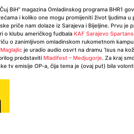
“Čuj BiH” magazina Omladinskog programa BHR1 gov
ećama i koliko one mogu promijeniti život ljudima u 
tske priče nam dolaze iz Sarajeva i Bijeljine. Prvu je 
ori o klubu američkog fudbala
KAF Sarajevo Spartans
priču o zanimljivom omladinskom rukometnom kampu 
Maglajlic
je uradio audio osvrt na dramu ‘Isus na koži
rilog predstaviti
Mladifest – Medjugorje
. Za kraj smo
oške tv emisije OP-a, čija tema je (ovaj put) bila volont