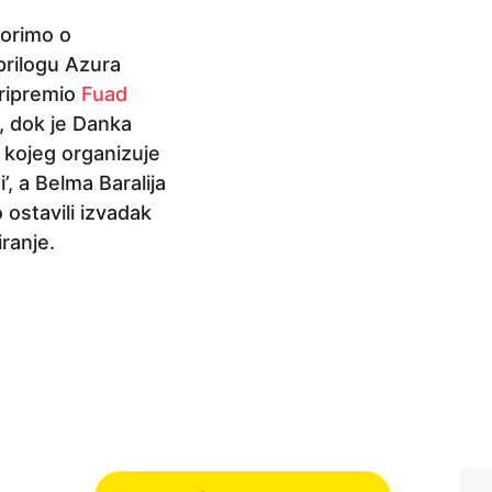
orimo o
prilogu Azura
pripremio
Fuad
, dok je Danka
kojeg organizuje
’, a Belma Baralija
 ostavili izvadak
iranje.