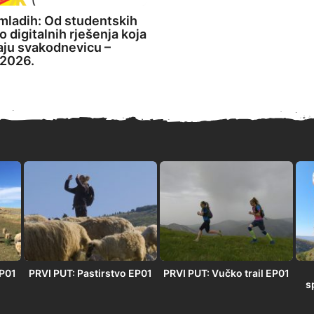
mladih: Od studentskih
o digitalnih rješenja koja
aju svakodnevicu –
2026.
EP01
PRVI PUT: Pastirstvo EP01
PRVI PUT: Vučko trail EP01
s