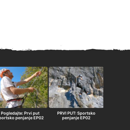
Pogledajte: Prvi put
PRVI PUT: Sportsko
PRVI PU
portsko penjanje EP02
penjanje EP02
penja