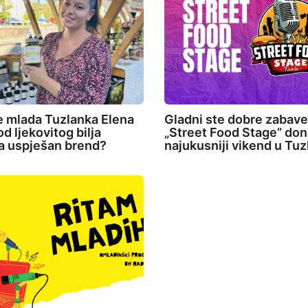
e mlada Tuzlanka Elena
Gladni ste dobre zabav
d ljekovitog bilja
„Street Food Stage” don
la uspješan brend?
najukusniji vikend u Tuz