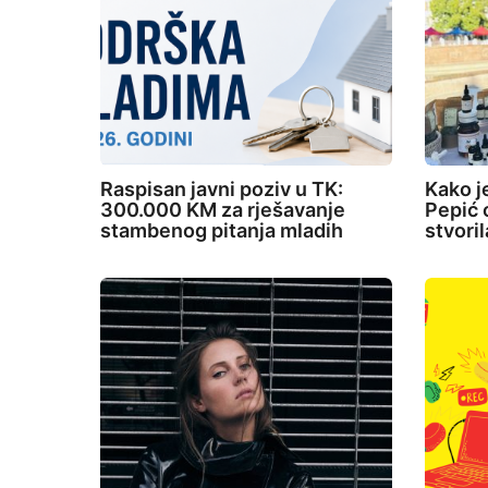
n
Raspisan javni poziv u TK:
Kako j
300.000 KM za rješavanje
Pepić o
stambenog pitanja mladih
stvori