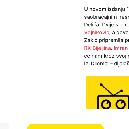
a
U novom izdanju 
p
saobraćajnim nesr
r
Delića. Dvije spor
i
Vojnikovic
, a gov
j
Zakić pripremila 
e
RK Bijeljina
.
Imran 
6
će nam kroz svoj p
g
iz ‘Dilema’ – dijal
o
d
i
n
a
p
r
i
P