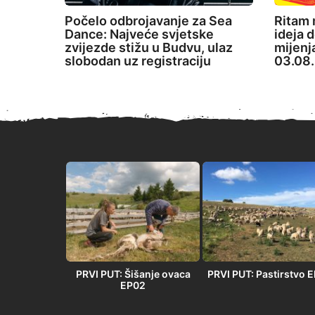
Počelo odbrojavanje za Sea
Ritam 
Dance: Najveće svjetske
ideja d
zvijezde stižu u Budvu, ulaz
mijenj
slobodan uz registraciju
03.08.
PRVI PUT” –
PRVI PUT: Šišanje ovaca
PRVI PUT: Pastirstvo 
 u Orlovači
EP02