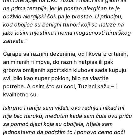
hemoterapije na UKC Tuzla. I mlađi ima gliom ali
ne prima terapije, jer je postao alergičan te je
doživio alergijski šok pa je prestao. U principu,
kod obojice su benigni tumori koji se nalaze na
jako lošim mjestima i nema mogućnosti hirurškog
zahvata.“
Čarape sa raznim dezenima, od likova iz crtanih,
animiranih filmova, do raznih natpisa ili pak
grbova omiljenih sportskih klubova sada kupuju
svi, bilo kao super poklon, bilo za vlastite
potrebe. A osim što su cool, Tuzlaci kažu – i
kvalitetne su.
Iskreno i ranije sam viđala ovu radnju i nikad mi
nije bilo naruku, međutim kada sam čula ovu priču
za pomoć djeci koja su oboljela, htjela sam
jednostavno da podržim to i ponovo ćemo doći