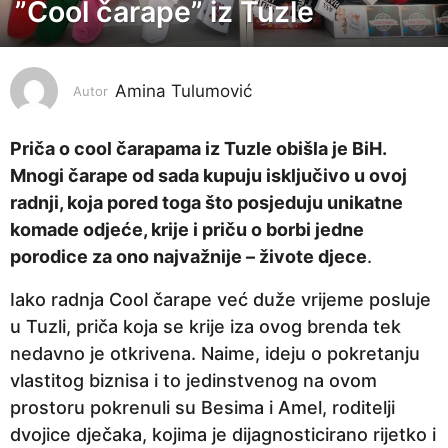
”Cool čarape” iz Tuzle
3
g
o
Amina Tulumović
d
Autor
i
n
Priča o cool čarapama iz Tuzle obišla je BiH.
e
Mnogi čarape od sada kupuju isključivo u ovoj
p
radnji, koja pored toga što posjeduju unikatne
r
komade odjeće, krije i priču o borbi jedne
i
porodice za ono najvažnije – živote djece
.
j
Iako radnja Cool čarape već duže vrijeme posluje
e
u Tuzli, priča koja se krije iza ovog brenda tek
3
nedavno je otkrivena. Naime, ideju o pokretanju
g
vlastitog biznisa i to jedinstvenog na ovom
o
prostoru pokrenuli su Besima i Amel, roditelji
d
dvojice dječaka, kojima je dijagnosticirano rijetko i
i