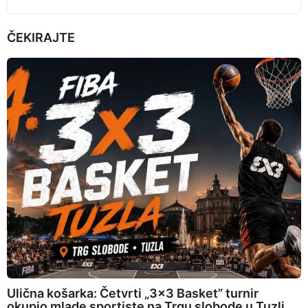
ČEKIRAJTE
Ulična košarka: Četvrti „3×3 Basket” turnir
okupio mlade sportiste na Trgu slobode u Tuzli