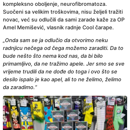
kompleksno oboljenje, neurofibromatoza.
n
Suočeni sa velikim troškovima, nisu željeli tražiti
e
novac, već su odlučili da sami zarade kaže za OP
p
Amel Memišević, vlasnik radnje Cool čarape.
r
i
„Onda sam se ja odlučio da otvorimo neku
j
radnjicu nečega od čega možemo zaraditi. Da to
e
bude nešto što nema kod nas, da bi bilo
primamljivo, da ne tražimo apele. Jer smo se sve
vrijeme trudili da ne dođe do toga i ovo što se
desilo ispalo je kao apel, ali to ne želimo, želimo
da zaradimo.“