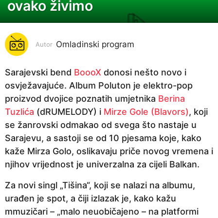
o
ovako živimo
d
i
n
Omladinski program
Autor
a
p
Sarajevski bend
BoooX
donosi nešto novo i
r
osvježavajuće. Album Poluton je elektro-pop
i
proizvod dvojice poznatih umjetnika
Berina
j
Tuzlića
(dRUMELODY) i
Mirze Gole (Blavors)
, koji
e
se žanrovski odmakao od svega što nastaje u
6
Sarajevu, a sastoji se od 10 pjesama koje, kako
g
kaže Mirza Golo, oslikavaju priče novog vremena i
o
njihov vrijednost je univerzalna za cijeli Balkan.
d
Za novi singl „Tišina“, koji se nalazi na albumu,
i
urađen je spot, a čiji izlazak je, kako kažu
n
mmuzičari – „malo neuobičajeno – na platformi
a