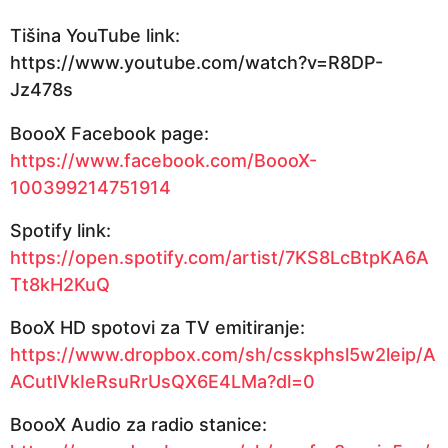
Tišina YouTube link:
https://www.youtube.com/watch?v=R8DP-
Jz478s
BoooX Facebook page:
https://www.facebook.com/BoooX-
100399214751914
Spotify link:
https://open.spotify.com/artist/7KS8LcBtpKA6A
Tt8kH2KuQ
BooX HD spotovi za TV emitiranje:
https://www.dropbox.com/sh/csskphsl5w2leip/A
ACutlVkIeRsuRrUsQX6E4LMa?dl=0
BoooX Audio za radio stanice: