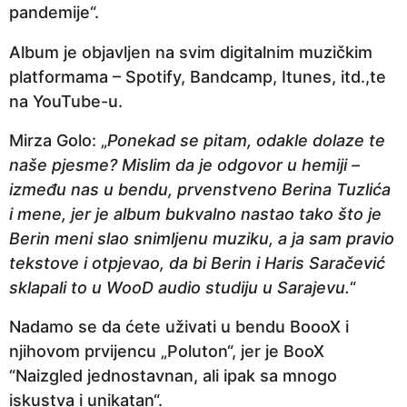
pandemije“.
p
r
Album je objavljen na svim digitalnim muzičkim
i
platformama – Spotify, Bandcamp, Itunes, itd.,te
j
na YouTube-u.
e
Mirza Golo: „
Ponekad se pitam, odakle dolaze te
naše pjesme? Mislim da je odgovor u hemiji –
između nas u bendu, prvenstveno Berina Tuzlića
i mene, jer je album bukvalno nastao tako što je
Berin meni slao snimljenu muziku, a ja sam pravio
tekstove i otpjevao, da bi Berin i Haris Saračević
sklapali to u WooD audio studiju u Sarajevu.
“
Nadamo se da ćete uživati u bendu BoooX i
njihovom prvijencu „Poluton“, jer je BooX
“Naizgled jednostavnan, ali ipak sa mnogo
iskustva i unikatan“.