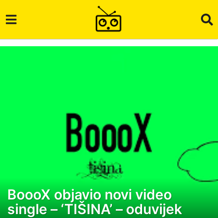
BoooX objavio novi video
6
single – ‘TIŠINA’ – oduvijek
g