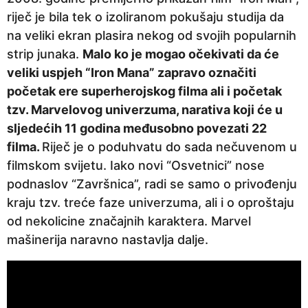
riječ je bila tek o izoliranom pokušaju studija da
na veliki ekran plasira nekog od svojih popularnih
strip junaka.
Malo ko je mogao očekivati da će
veliki uspjeh “Iron Mana” zapravo označiti
početak ere superherojskog filma ali i početak
tzv. Marvelovog univerzuma, narativa koji će u
sljedećih 11 godina međusobno povezati 22
filma.
Riječ je o poduhvatu do sada nečuvenom u
filmskom svijetu. Iako novi “Osvetnici” nose
podnaslov “Završnica”, radi se samo o privođenju
kraju tzv. treće faze univerzuma, ali i o oproštaju
od nekolicine značajnih karaktera. Marvel
mašinerija naravno nastavlja dalje.