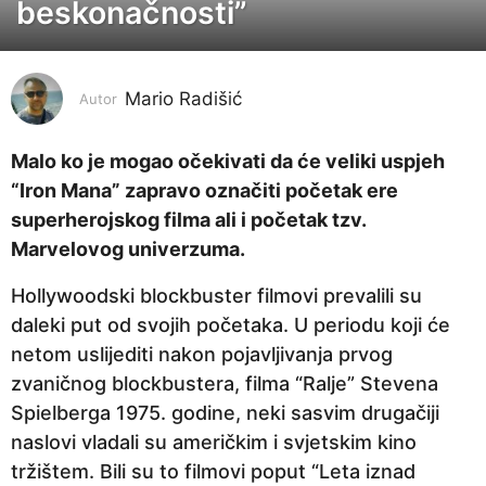
beskonačnosti”
g
o
d
i
Mario Radišić
Autor
n
a
Malo ko je mogao očekivati da će veliki uspjeh
p
“Iron Mana” zapravo označiti početak ere
r
superherojskog filma ali i početak tzv.
i
Marvelovog univerzuma.
j
Hollywoodski blockbuster filmovi prevalili su
e
daleki put od svojih početaka. U periodu koji će
5
netom uslijediti nakon pojavljivanja prvog
g
zvaničnog blockbustera, filma “Ralje” Stevena
o
Spielberga 1975. godine, neki sasvim drugačiji
d
naslovi vladali su američkim i svjetskim kino
i
tržištem. Bili su to filmovi poput “Leta iznad
n