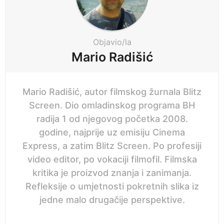
n
a
t
i
Objavio/la
o
Mario Radišić
n
Mario Radišić, autor filmskog žurnala Blitz
Screen. Dio omladinskog programa BH
radija 1 od njegovog početka 2008.
godine, najprije uz emisiju Cinema
Express, a zatim Blitz Screen. Po profesiji
video editor, po vokaciji filmofil. Filmska
kritika je proizvod znanja i zanimanja.
Refleksije o umjetnosti pokretnih slika iz
jedne malo drugačije perspektive.