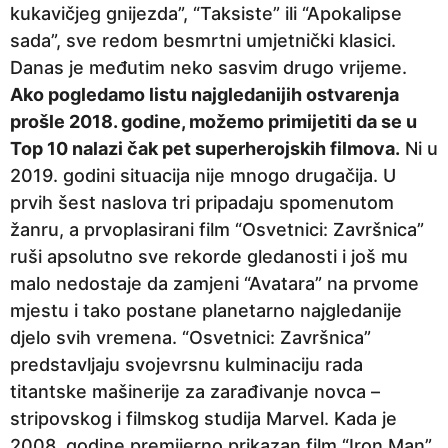
kukavičjeg gnijezda”, “Taksiste” ili “Apokalipse
a
sada”, sve redom besmrtni umjetnički klasici.
p
Danas je međutim neko sasvim drugo vrijeme.
r
Ako pogledamo listu najgledanijih ostvarenja
i
prošle 2018. godine, možemo primijetiti da se u
j
Top 10 nalazi čak pet superherojskih filmova.
Ni u
e
2019. godini situacija nije mnogo drugačija. U
prvih šest naslova tri pripadaju spomenutom
žanru, a prvoplasirani film “Osvetnici: Završnica”
ruši apsolutno sve rekorde gledanosti i još mu
malo nedostaje da zamjeni “Avatara” na prvome
mjestu i tako postane planetarno najgledanije
djelo svih vremena. “Osvetnici: Završnica”
predstavljaju svojevrsnu kulminaciju rada
titantske mašinerije za zarađivanje novca –
stripovskog i filmskog studija Marvel. Kada je
2008. godine premijerno prikazan film “Iron Man”,