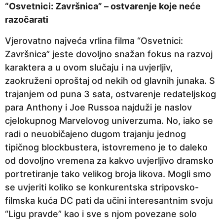
“Osvetnici: Završnica” – ostvarenje koje neće
razočarati
Vjerovatno najveća vrlina filma “Osvetnici:
Završnica” jeste dovoljno snažan fokus na razvoj
karaktera a u ovom slučaju i na uvjerljiv,
zaokruženi oproštaj od nekih od glavnih junaka. S
trajanjem od puna 3 sata, ostvarenje redateljskog
para Anthony i Joe Russoa najduži je naslov
cjelokupnog Marvelovog univerzuma. No, iako se
radi o neuobičajeno dugom trajanju jednog
tipičnog blockbustera, istovremeno je to daleko
od dovoljno vremena za kakvo uvjerljivo dramsko
portretiranje tako velikog broja likova. Mogli smo
se uvjeriti koliko se konkurentska stripovsko-
filmska kuća DC pati da učini interesantnim svoju
“Ligu pravde” kao i sve s njom povezane solo