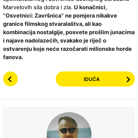
Marvelovih sila dobra i zla.
U konačnici,
“Osvetnici: Završnica” ne pomjera nikakve
granice filmskog stvaralaštva, ali kao
kombinacija nostalgije, posvete prošlim junacima
i najave nadolazećih, svakako je riječ o
ostvarenju koje neće razočarati milionske horde
fanova.
P
IDUĆA
o
s
t
P
a
g
i