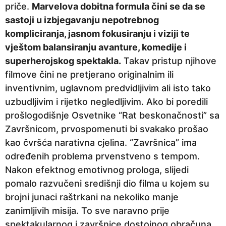
priče.
Marvelova dobitna formula čini se da se
sastoji u izbjegavanju nepotrebnog
kompliciranja, jasnom fokusiranju i viziji te
vještom balansiranju avanture, komedije i
superherojskog spektakla.
Takav pristup njihove
filmove čini ne pretjerano originalnim ili
inventivnim, uglavnom predvidljivim ali isto tako
uzbudljivim i rijetko negledljivim. Ako bi poredili
prošlogodišnje Osvetnike “Rat beskonačnosti” sa
Završnicom, prvospomenuti bi svakako prošao
kao čvršća narativna cjelina. “Završnica” ima
određenih problema prvenstveno s tempom.
Nakon efektnog emotivnog prologa, slijedi
pomalo razvučeni središnji dio filma u kojem su
brojni junaci raštrkani na nekoliko manje
zanimljivih misija. To sve naravno prije
spektakularnog i završnice dostojnog obračuna