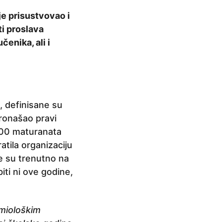
je prisustvovao i
ti proslava
čenika, ali i
, definisane su
pronašao pravi
900 maturanata
atila organizaciju
je su trenutno na
iti ni ove godine,
miološkim