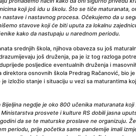
aju pronađemo način kako da oni sigurno privedu kr
nicima koji još idu u školu. Što se tiče maturanata, on
se nastave i nastavnog procesa. Očekujemo da u se
išemo stavove koji će biti uputa za lokalnu zajednicu,
učenike kako da nastupaju u narednom periodu.
nata srednjih škola, njihova obaveza su još maturalni 
drazumijevaju još druženja, pa je iz tog razloga potr
duprijede posljedice eventualnih druženja i masovnih
a direktora osnovnih škola Predrag Račanović, bio j
e izložio stanje i situaciju u vezi sa maturantima ko
Bijeljina negdje je oko 800 učenika maturanata koji
Ministarstva prosvete i kulture RS dobili jasna uput
 godini da se te maturske proslave ne organizuju. Ž
jem periodu, prije početka same pandemije imali izm