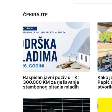
a
t
ČEKIRAJTE
i
o
n
Raspisan javni poziv u TK:
Kako j
300.000 KM za rješavanje
Pepić o
stambenog pitanja mladih
stvori