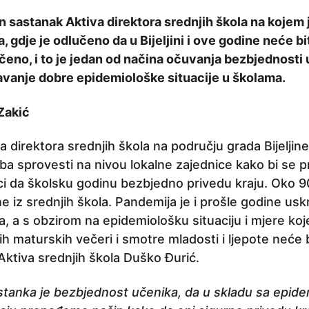
žan sastanak Aktiva direktora srednjih škola na kojem 
, gdje je odlučeno da u Bijeljini i ove godine neće bi
čeno, i to je jedan od načina očuvanja bezbjednosti u
vanje dobre epidemiološke situacije u školama.
Zakić
 direktora srednjih škola na području grada Bijeljine
ba sprovesti na nivou lokalne zajednice kako bi se 
i da školsku godinu bezbjedno privedu kraju. Oko 
ne iz srednjih škola. Pandemija je i prošle godine uskr
, a s obzirom na epidemiološku situaciju i mjere ko
nih maturskih večeri i smotre mladosti i ljepote neće b
Aktiva srednjih škola Duško Đurić.
anka je bezbjednost učenika, da u skladu sa epide