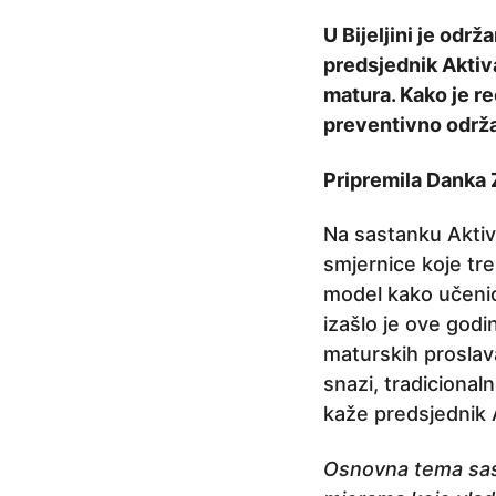
a
U Bijeljini je odr
p
predsjednik Aktiva
r
matura. Kako je re
i
preventivno održa
j
e
Pripremila Danka 
5
g
Na sastanku Aktiva
o
smjernice koje tre
d
model kako učenic
i
izašlo je ove godi
n
maturskih proslava
a
snazi, tradicional
p
kaže predsjednik 
r
i
Osnovna tema sast