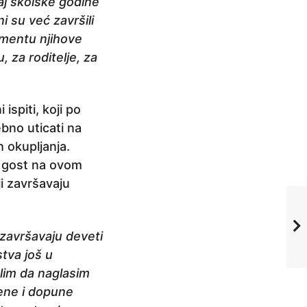
aj školske godine
i su već završili
gmentu njihove
 za roditelje, za
ispiti, koji po
ebno uticati na
 okupljanja.
e gost na ovom
ji završavaju
 završavaju deveti
stva još u
elim da naglasim
jene i dopune