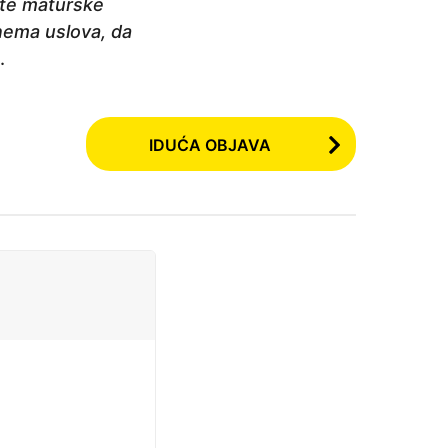
 te maturske
 nema uslova, da
.
IDUĆA OBJAVA