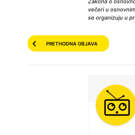
Zakona o osnovnom
večeri u osnovnim 
se organizuju u pr
P
PRETHODNA OBJAVA
o
s
t
P
a
g
i
n