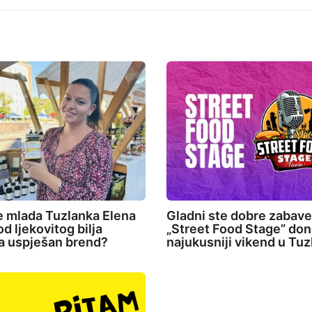
e mlada Tuzlanka Elena
Gladni ste dobre zabav
d ljekovitog bilja
„Street Food Stage” don
la uspješan brend?
najukusniji vikend u Tuz