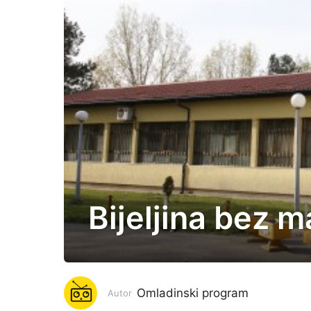
Bijeljina bez m
5
g
o
d
i
Omladinski program
Autor
n