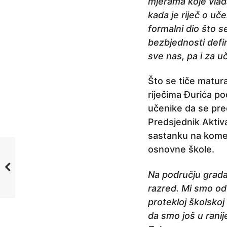
j
mjerama koje vlad
e
kada je riječ o uče
formalni dio što 
bezbjednosti defin
sve nas, pa i za 
Što se tiče matura
riječima Đurića po
učenike da se pre
Predsjednik Aktiv
sastanku na kome j
osnovne škole.
Na području grada 
razred. Mi smo od 
protekloj školskoj
da smo još u rani