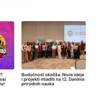
e?
Budućnost okoliša: Nove ideje
osi
i projekti mladih na 12. Danima
lu!
prirodnih nauka